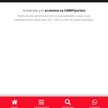
Acelerado por
ecommerce.CAMP/portais
Portais de alta performance com IA que aprendem a cada visita,
indexados e otimizados para SEO, GEO e LLMs, em piloto automático.
INÍCIO
CATEGORIAS
PESQUISA
CONTATO