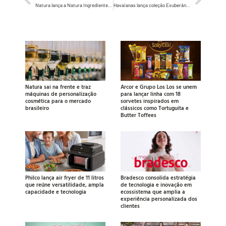
Natura lança a Natura Ingredientes, startup de bioingredientes da Amazônia, com acordos já fechados com LUSH e Mahta
Havaianas lança coleção Exuberância Cheia de Brasil com estampa Caquinhos inspirada em pisos de pastilhas
Natura sai na frente e traz
Arcor e Grupo Los Los se unem
máquinas de personalização
para lançar linha com 18
cosmética para o mercado
sorvetes inspirados em
brasileiro
clássicos como Tortuguita e
Butter Toffees
Philco lança air fryer de 11 litros
Bradesco consolida estratégia
que reúne versatilidade, ampla
de tecnologia e inovação em
capacidade e tecnologia
ecossistema que amplia a
experiência personalizada dos
clientes