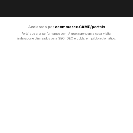
Acelerado por
ecommerce.CAMP/portais
Portais de alta performance com IA que aprendem a cada visita,
indexados e otimizados para SEO, GEO e LLMs, em piloto automático.