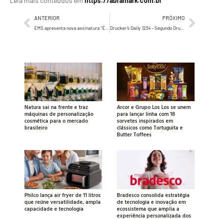
Leia mais conteúdos em
https://abramark.com.br
ANTERIOR
PRÓXIMO
EMS apresenta nova assinatura “É Mais Saúde” e anuncia Fátima Bernardes como embaixadora
Drucker’s Daily 1234 – Segundo Drucker, Recursos Humanos, a maior oportunidade…
Natura sai na frente e traz
Arcor e Grupo Los Los se unem
máquinas de personalização
para lançar linha com 18
cosmética para o mercado
sorvetes inspirados em
brasileiro
clássicos como Tortuguita e
Butter Toffees
Philco lança air fryer de 11 litros
Bradesco consolida estratégia
que reúne versatilidade, ampla
de tecnologia e inovação em
capacidade e tecnologia
ecossistema que amplia a
experiência personalizada dos