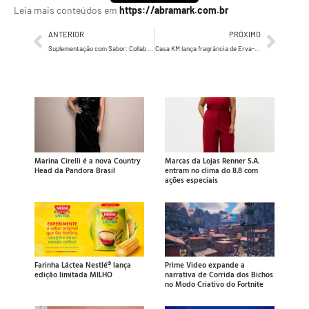
Leia mais conteúdos em
https://abramark.com.br
ANTERIOR
PRÓXIMO
Suplementação com Sabor: Collab BEST WHEY® e TODDY® reinventa a Nutrição Esportiva em parceria inovadora
Casa KM lança fragrância de Erva-doce para a linha de lavandeira infantil Vida Macia
Marina Cirelli é a nova Country
Marcas da Lojas Renner S.A.
Head da Pandora Brasil
entram no clima do 8.8 com
ações especiais
Farinha Láctea Nestlé® lança
Prime Video expande a
edição limitada MILHO
narrativa de Corrida dos Bichos
no Modo Criativo do Fortnite