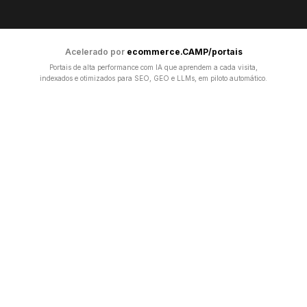
Acelerado por
ecommerce.CAMP/portais
Portais de alta performance com IA que aprendem a cada visita,
indexados e otimizados para SEO, GEO e LLMs, em piloto automático.