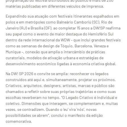
programação do festival distribuídos ao público e mais de 200
matérias publicadas em diferentes veículos de imprensa.
Expandindo sua atuação com festivais itinerantes espalhados em
polos e em metrópoles como Balneário Camboriú (SC), Rio de
Janeiro (RJ) e Brasília (DF), ao completar 15 anos a DW!SP reafirma
seu papel como o evento de maior destaque do Hemisfério Sul
dentro da rede internacional da WDW – que inclui grandes festivais
como as semanas de design de Tóquio, Barcelona, Veneza e
Munique –, conexão que amplia o intercâmbio de práticas
curatoriais, modelos de ativação urbana e estratégias de
desenvolvimento econômico ligadas à economia criativa global.
Na DW! SP 2026 o convite se amplia: reconhecer os legados
construídos até aqui e, simultaneamente, projetar os próximos.
Criativos, arquitetos, designers, artistas, marcas e público são
chamados a refletir sobre suas próprias trajetórias e como suas
escolhas reverberam no tempo. “O Legado Criativo é individual e
coletivo. Dimensões que interagem, se complementam e, muitas
vezes, se contradizem. Quando o ‘eu’ vira ‘nós’, novas
possibilidades se abrem”, conclui o manifesto da edição
comemorativa.