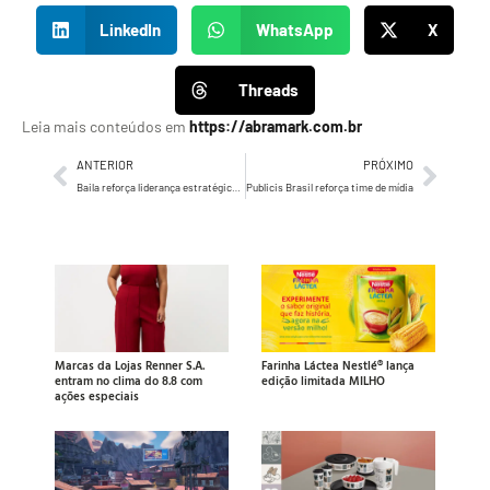
LinkedIn
WhatsApp
X
Threads
Leia mais conteúdos em
https://abramark.com.br
ANTERIOR
PRÓXIMO
Baila reforça liderança estratégica com chegada de CSO
Publicis Brasil reforça time de mídia
Marcas da Lojas Renner S.A.
Farinha Láctea Nestlé® lança
entram no clima do 8.8 com
edição limitada MILHO
ações especiais