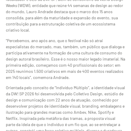
Weeks (WDW), entidade que reúne 44 semanas de design ao redor
do mundo, Lauro Andrade destaca que o marco dos 15 anos
consolida, para além da maturidade e expansão do evento, sua
contribuição para a estruturação coletiva de um ecossistema
criativo local.
“Percebemos, ano após ano, que o festival não só atrai
especialistas do mercado, mas, também, um público que dialoga e
participa ativamente na formação de uma cultura de consumo do
design autoral brasileiro. Esse é o nosso maior legado imaterial. Na
primeira edição, começamos com 40 profissionais do setor; em
2025 reunimos 1.500 criativos em mais de 400 eventos realizados
em 140 locais”, comemora Andrade.
Orientada pelo conceito de “Indivíduo Múltiplo”, a identidade visual
da DW! SP 2026 foi desenvolvida pelo Colletivo Design, estúdio de
design e comunicação com 22 anos de atuação, conhecido por
desenvolver projetos de identidade visual, branding, embalagens e
ilustração para grandes marcas como Ambev, Nike, Spotify e
Netflix. Inspirada pela metáfora das tramas, a proposta visual
parte da ideia de que o indivíduo é um fio que, ao se entrelaçar a
outros, constrói uma força coletiva múltipla, diversa e duradoura.