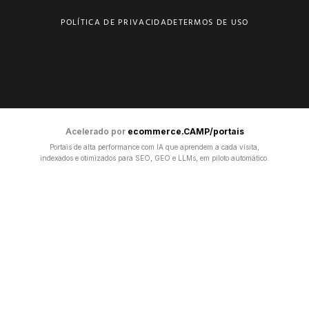
POLÍTICA DE PRIVACIDADE
TERMOS DE USO
Acelerado por
ecommerce.CAMP/portais
Portais de alta performance com IA que aprendem a cada visita,
indexados e otimizados para SEO, GEO e LLMs, em piloto automático.