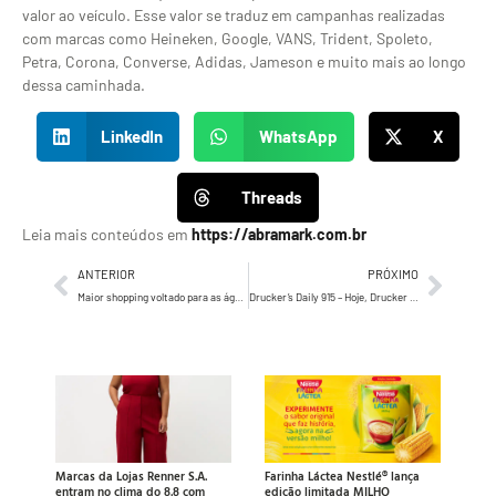
valor ao veículo. Esse valor se traduz em campanhas realizadas
com marcas como Heineken, Google, VANS, Trident, Spoleto,
Petra, Corona, Converse, Adidas, Jameson e muito mais ao longo
dessa caminhada.
LinkedIn
WhatsApp
X
Threads
Leia mais conteúdos em
https://abramark.com.br
ANTERIOR
PRÓXIMO
Maior shopping voltado para as águas do país vai impulsionar lazer, negócios e varejo de luxo em Santa Catarina
Drucker’s Daily 915 – Hoje, Drucker pergunta, a todos nós, se somos Leitores, ou, Ouvintes?
Marcas da Lojas Renner S.A.
Farinha Láctea Nestlé® lança
entram no clima do 8.8 com
edição limitada MILHO