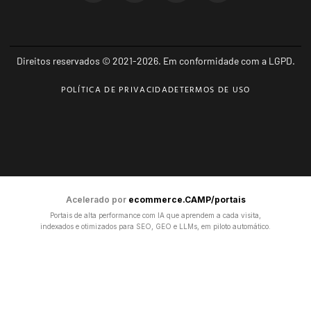
Direitos reservados © 2021-2026. Em conformidade com a LGPD.
POLÍTICA DE PRIVACIDADE
TERMOS DE USO
Acelerado por
ecommerce.CAMP/portais
Portais de alta performance com IA que aprendem a cada visita,
indexados e otimizados para SEO, GEO e LLMs, em piloto automático.