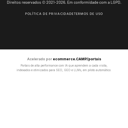
Direitos reservados © 2021-2026. Em conformidade com a LGPD.
POLÍTICA DE PRIVACIDADE
TERMOS DE USO
Acelerado por
ecommerce.CAMP/portais
Portais de alta performance com IA que aprendem a cada visita,
indexados e otimizados para SEO, GEO e LLMs, em piloto automático.