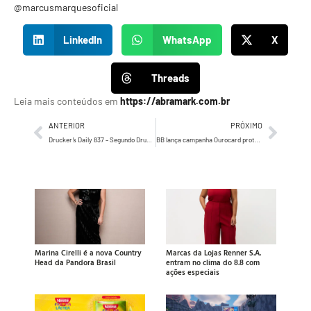
@marcusmarquesoficial
LinkedIn
WhatsApp
X
Threads
Leia mais conteúdos em
https://abramark.com.br
ANTERIOR
PRÓXIMO
Drucker’s Daily 837 – Segundo Drucker, aprender e aprender…
BB lança campanha Ourocard protagonizada por Augusto Akio
Marina Cirelli é a nova Country
Marcas da Lojas Renner S.A.
Head da Pandora Brasil
entram no clima do 8.8 com
ações especiais