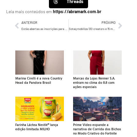
Threads
Leia mais conteúdos em
https://abramark.com.br
ANTERIOR
PRÓXIMO
Estão abertas as inscrições para o MMA Smarties Brasil 2026
Sotaq mobiliza 130 creators e 15 marcas no São João 2026 em 16 praças do Nordeste
Marina Cirelli é a nova Country
Marcas da Lojas Renner S.A.
Head da Pandora Brasil
entram no clima do 8.8 com
ações especiais
Farinha Láctea Nestlé® lança
Prime Video expande a
edição limitada MILHO
narrativa de Corrida dos Bichos
no Modo Criativo do Fortnite