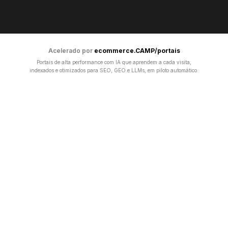
Acelerado por
ecommerce.CAMP/portais
Portais de alta performance com IA que aprendem a cada visita,
indexados e otimizados para SEO, GEO e LLMs, em piloto automático.