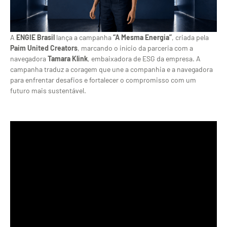
A
ENGIE Brasil
lança a campanha
“A Mesma Energia”
, criada pela
Paim United Creators
, marcando o início da parceria com a
navegadora
Tamara Klink
, embaixadora de ESG da empresa. A
campanha traduz a coragem que une a companhia e a navegadora
para enfrentar desafios e fortalecer o compromisso com um
futuro mais sustentável.