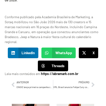
de 2026
.
Conforme publicado pela Academia Brasileira de Marketing, a
Sotaq mobilizou no São João 2026 mais de 130 creators e 15
marcas nacionais em 16 praças do Nordeste, incluindo Campina
Grande e Caruaru, em operação que conectou anunciantes como
Bradesco, Jeep e Natura à maior festa cultural do calendário
regional.
LinkedIn
WhatsApp
X
Threads
Leia mais conteúdos em
https://abramark.com.br
ANTERIOR
PRÓXIMO
ENGIE lança primeira campanha com Tamara Klink sob o conceito “A Mesma Energia”, criada pela Paim
VML Brasil anuncia Felipe Cury como novo Chief Creative Officer