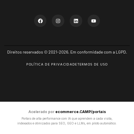
Direitos reservados © 2021-2026. Em conformidade com a LGPD.
POLÍTICA DE PRIVACIDADE
TERMOS DE USO
Acelerado por
ecommerce.CAMP/portais
Portais de alta performance com IA que aprendem a cada visita,
indexados e otimizados para SEO, GEO e LLMs, em piloto automático.