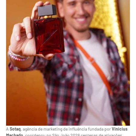
A
Sotaq
, agência de marketing de influência fundada por
Vinicius
Machado
, coordenou no São João 2026 centenas de ativações