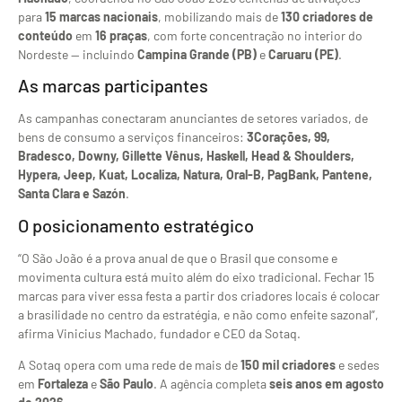
para
15 marcas nacionais
, mobilizando mais de
130 criadores de
conteúdo
em
16 praças
, com forte concentração no interior do
Nordeste — incluindo
Campina Grande (PB)
e
Caruaru (PE)
.
As marcas participantes
As campanhas conectaram anunciantes de setores variados, de
bens de consumo a serviços financeiros:
3Corações, 99,
Bradesco, Downy, Gillette Vênus, Haskell, Head & Shoulders,
Hypera, Jeep, Kuat, Localiza, Natura, Oral-B, PagBank, Pantene,
Santa Clara e Sazón
.
O posicionamento estratégico
“O São João é a prova anual de que o Brasil que consome e
movimenta cultura está muito além do eixo tradicional. Fechar 15
marcas para viver essa festa a partir dos criadores locais é colocar
a brasilidade no centro da estratégia, e não como enfeite sazonal”,
afirma Vinicius Machado, fundador e CEO da Sotaq.
A Sotaq opera com uma rede de mais de
150 mil criadores
e sedes
em
Fortaleza
e
São Paulo
. A agência completa
seis anos em agosto