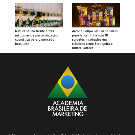
Natura sai na frente e traz
Arcor e Grupo Los Los se unem
máquinas de personalização
para lançar linha com 18
cosmética para o mercado
sorvetes inspirados em
brasileiro
clássicos como Tortuguita e
Butter Toffees