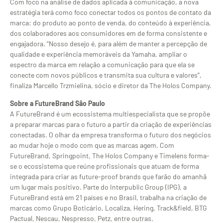
Com foco na análise de dados aplicada à comunicação, a nova
estratégia terá como foco conectar todos os pontos de contato da
marca: do produto ao ponto de venda, do conteúdo à experiência,
dos colaboradores aos consumidores em de forma consistente e
engajadora. “Nosso desejo é, para além de manter a percepção de
qualidade e experiência memoráveis da Yamaha, ampliar o
espectro da marca em relação a comunicação para que ela se
conecte com novos públicos e transmita sua cultura e valores”,
finaliza Marcello Trzmielina, sócio e diretor da The Holos Company.
Sobre a FutureBrand São Paulo
A FutureBrand é um ecossistema multiespecialista que se propõe
a preparar marcas para o futuro a partir da criação de experiências
conectadas. O olhar da empresa transforma o futuro dos negócios
ao mudar hoje o modo com que as marcas agem. Com
FutureBrand, Springpoint, The Holos Company e Timelens forma-
se o ecossistema que reúne profissionais que atuam de forma
integrada para criar as future-proof brands que farão do amanhã
um lugar mais positivo. Parte do Interpublic Group (IPG), a
FutureBrand está em 21 países e no Brasil, trabalha na criação de
marcas como Grupo Boticário, Localiza, Hering, Track&field, BTG
Pactual, Nescau, Nespresso, Petz, entre outras.