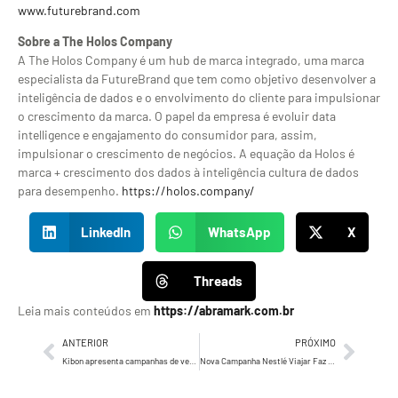
www.futurebrand.com
Sobre a The Holos Company
A The Holos Company é um hub de marca integrado, uma marca
especialista da FutureBrand que tem como objetivo desenvolver a
inteligência de dados e o envolvimento do cliente para impulsionar
o crescimento da marca. O papel da empresa é evoluir data
intelligence e engajamento do consumidor para, assim,
impulsionar o crescimento de negócios. A equação da Holos é
marca + crescimento dos dados à inteligência cultura de dados
para desempenho.
https://holos.company/
LinkedIn
WhatsApp
X
Threads
Leia mais conteúdos em
https://abramark.com.br
ANTERIOR
PRÓXIMO
Kibon apresenta campanhas de verão em parceria com AmPm, BR Mania e Shell Select
Nova Campanha Nestlé Viajar Faz Bem resgata sucesso internacional da década de 80