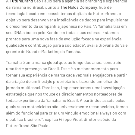
A
FutureBrand
São Paulo será a agência de branding e experiência
da Yamaha no Brasil. Junto à
The Holos Company
, hub de
tecnologia focado em ecossistemas digitais da FutureBrand, o
objetivo será desenvolver a inteligência de dados para impulsionar
o crescimento da companhia japonesa no País. “A Yamaha traz em
seu DNA a busca pelo Kando em todas suas esferas. Estamos
prontos para uma nova fase de evolução focada na experiência,
qualidade e contribuição para a sociedade”, avalia Giovana do Vale,
gerente de Brand e Marketing da Yamaha.
“Yamaha é uma marca global que, ao longo dos anos, construiu
uma forte presença no Brasil. Esse é o melhor momento para
tornar sua experiência de marca cada vez mais engajadora a partir
da criação de um lifestyle proprietário e trazendo um olhar de
jornada multicanal. Para isso, implementamos uma investigação
estratégica que nos trouxe os direcionamentos norteadores de
toda a experiência da Yamaha no Brasil. A partir dos assets pelos
quais suas motocicletas são universalmente reconhecidas, fomos
além do funcional para criar um vínculo emocional always on com
o público brasileiro”, explica Filippo Vidal, diretor e sócio da
FutureBrand São Paulo.