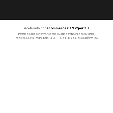
Acelerado por
ecommerce.CAMP/portais
Portais de alta performance com IA que aprendem a cada visita,
indexados e otimizados para SEO, GEO e LLMs, em piloto automático.