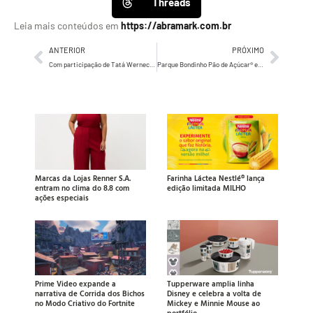
Threads
Leia mais conteúdos em
https://abramark.com.br
ANTERIOR
PRÓXIMO
Com participação de Tatá Werneck, PEDIGREE® lança campanha de reconhecimento dos Vira-Lata Caramelo e cães Sem Raça Definida
Parque Bondinho Pão de Açúcar® e Blue Moon promovem experiência para a Lua de Sangue
Marcas da Lojas Renner S.A.
Farinha Láctea Nestlé® lança
entram no clima do 8.8 com
edição limitada MILHO
ações especiais
Prime Video expande a
Tupperware amplia linha
narrativa de Corrida dos Bichos
Disney e celebra a volta de
no Modo Criativo do Fortnite
Mickey e Minnie Mouse ao