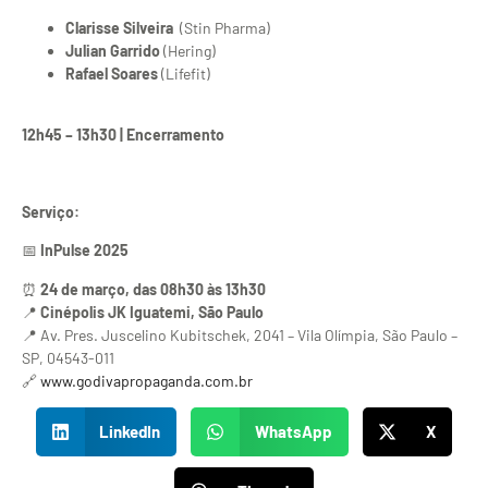
Clarisse Silveira
(Stin Pharma)
Julian Garrido
(Hering)
Rafael Soares
(Lifefit)
12h45 – 13h30 | Encerramento
Serviço:
📅
InPulse 2025
⏰
24 de março, das 08h30 às 13h30
📍
Cinépolis JK Iguatemi, São Paulo
📍 Av. Pres. Juscelino Kubitschek, 2041 – Vila Olímpia, São Paulo –
SP, 04543-011
🔗
www.godivapropaganda.com.br
LinkedIn
WhatsApp
X