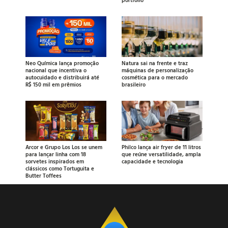
portfólio
Neo Química lança promoção
Natura sai na frente e traz
nacional que incentiva o
máquinas de personalização
autocuidado e distribuirá até
cosmética para o mercado
R$ 150 mil em prêmios
brasileiro
Arcor e Grupo Los Los se unem
Philco lança air fryer de 11 litros
para lançar linha com 18
que reúne versatilidade, ampla
sorvetes inspirados em
capacidade e tecnologia
clássicos como Tortuguita e
Butter Toffees