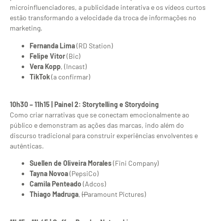
microinfluenciadores, a publicidade interativa e os vídeos curtos
estão transformando a velocidade da troca de informações no
marketing.
Fernanda Lima
(RD Station)
Felipe Vitor
(Bic)
Vera Kopp
, (Incast)
TikTok
(a confirmar)
10h30 – 11h15 | Painel 2: Storytelling e Storydoing
Como criar narrativas que se conectam emocionalmente ao
público e demonstram as ações das marcas, indo além do
discurso tradicional para construir experiências envolventes e
autênticas.
Suellen de Oliveira Morales
(Fini Company)
Tayna Novoa
(PepsiCo)
Camila Penteado
(Adcos)
Thiago Madruga
,
(P
aramount Pictures)