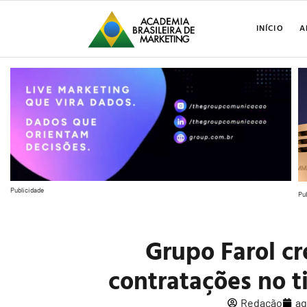
INÍCIO
A
Publicidade
Pu
Grupo Farol c
contratações no 
Redação
ag