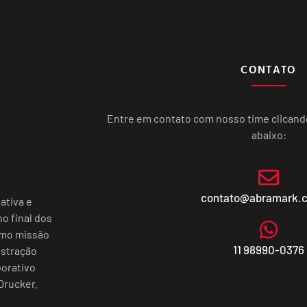
CONTATO
Entre em contato com nosso time clican
abaixo:
contato@abramark.
ativa e
o final dos
omo missão
11 98990-0376
istração
porativo
Drucker.