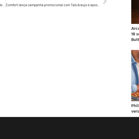
Cicatricure Neuro-Zen: para quem sente na pele os efeitos do stress
Comfort lança campanha promocional com Taís Araujo e aposta em tom inspirador para conectar marca e consumidor
Arc
18 
But
Phil
ver