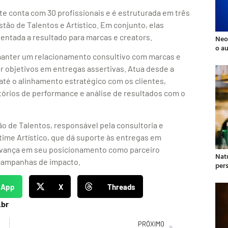
e conta com 30 profissionais e é estruturada em três
ão de Talentos e Artístico. Em conjunto, elas
entada a resultado para marcas e creators.
Neo
o a
manter um relacionamento consultivo com marcas e
r objetivos em entregas assertivas. Atua desde a
até o alinhamento estratégico com os clientes,
órios de performance e análise de resultados com o
o de Talentos, responsável pela consultoria e
 time Artístico, que dá suporte às entregas em
 avança em seu posicionamento como parceiro
Natu
 campanhas de impacto.
per
sApp
X
Threads
.br
PRÓXIMO