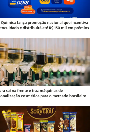
 Química lança promoção nacional que incentiva
utocuidado e distribuirá até R$ 150 mil em prêmios
ra sai na frente e traz máquinas de
sonalização cosmética para o mercado brasileiro