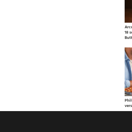
Arc
18 
But
Phil
ver