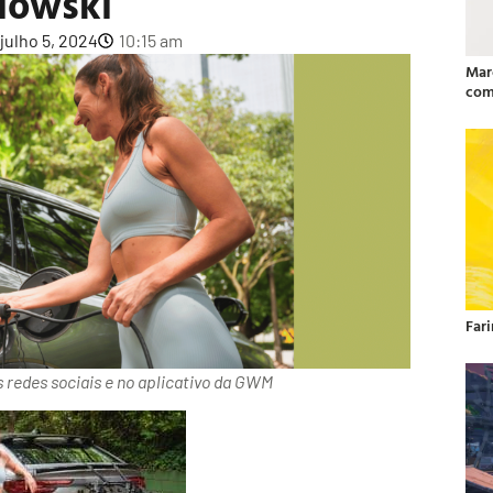
lowski
julho 5, 2024
10:15 am
Mar
com
Far
 redes sociais e no aplicativo da GWM