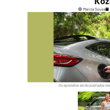
Koz
Márcia Sousa
Os episódios serão postados nas