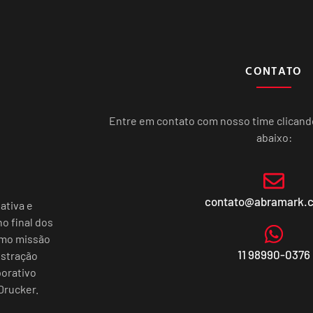
CONTATO
Entre em contato com nosso time clican
abaixo:
contato@abramark.
ativa e
o final dos
omo missão
11 98990-0376
istração
porativo
Drucker.