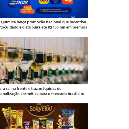
 Química lança promoção nacional que incentiva
utocuidado e distribuirá até R$ 150 mil em prêmios
ra sai na frente e traz máquinas de
sonalização cosmética para o mercado brasileiro