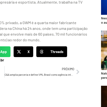
presária e esportista. Atualmente, trabalha na TV
Neo
o a
0% privado, a GWM é a quarta maior fabricante
dera na China há 24 anos, onde tem uma participação
 que envolve mais de 60 países, 70 mil funcionários
ento) ao redor do mundo.
sApp
X
Threads
.br
PRÓXIMO
Natu
C&A amplia parceria e define VML Brasil como agência integrada da marca
per