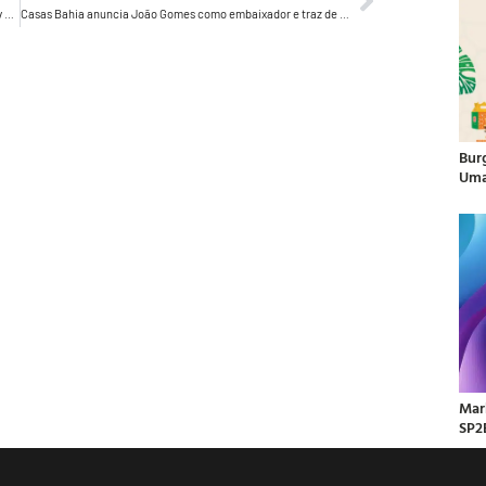
Ampfy conquista conta da Flying Fish, nova marca da Ambev que será cerveja saborizada oficial da Copa do Mundo FIFA 2026
Casas Bahia anuncia João Gomes como embaixador e traz de volta o Baianinho em movimento de resgate cultural
Bur
Uma
Mar
SP2