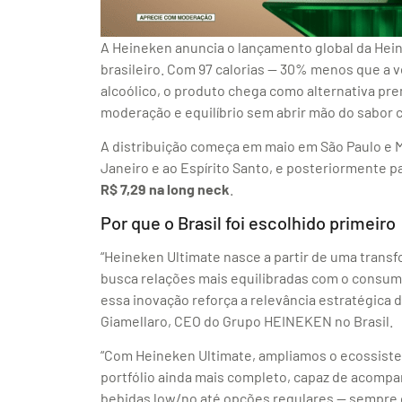
A Heineken anuncia o lançamento global da Hei
brasileiro. Com 97 calorias — 30% menos que a 
alcoólico, o produto chega como alternativa p
moderação e equilíbrio sem abrir mão do sabor c
A distribuição começa em maio em São Paulo e M
Janeiro e ao Espírito Santo, e posteriormente pa
R$ 7,29 na long neck
.
Por que o Brasil foi escolhido primeiro
“Heineken Ultimate nasce a partir de uma tran
busca relações mais equilibradas com o consumo.
essa inovação reforça a relevância estratégica d
Giamellaro, CEO do Grupo HEINEKEN no Brasil.
“Com Heineken Ultimate, ampliamos o ecossist
portfólio ainda mais completo, capaz de acompa
bebidas low/no até opções regulares — sempre