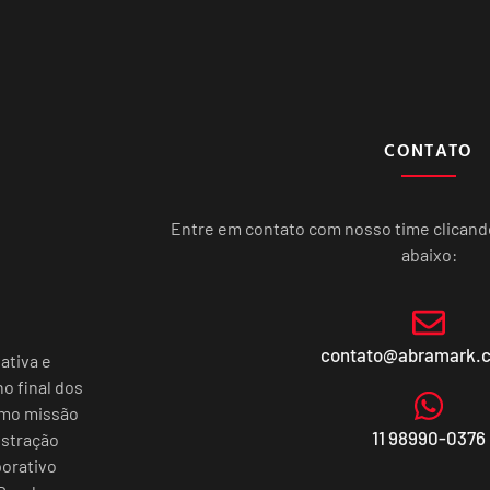
CONTATO
Entre em contato com nosso time clican
abaixo:
contato@abramark.
ativa e
o final dos
omo missão
11 98990-0376
istração
porativo