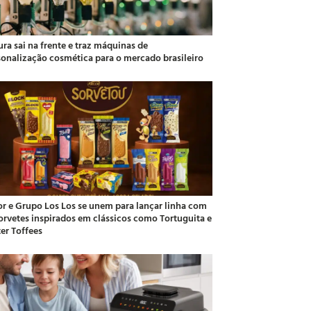
ra sai na frente e traz máquinas de
sonalização cosmética para o mercado brasileiro
or e Grupo Los Los se unem para lançar linha com
sorvetes inspirados em clássicos como Tortuguita e
ter Toffees