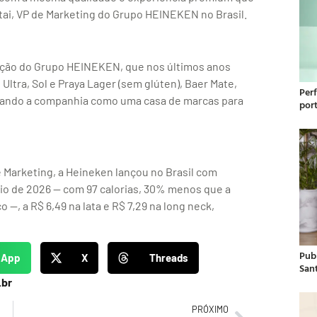
ttai, VP de Marketing do Grupo HEINEKEN no Brasil.
cação do Grupo HEINEKEN, que nos últimos anos
ltra, Sol e Praya Lager (sem glúten), Baer Mate,
Per
nando a companhia como uma casa de marcas para
por
 Marketing, a Heineken lançou no Brasil com
io de 2026 — com 97 calorias, 30% menos que a
 —, a R$ 6,49 na lata e R$ 7,29 na long neck,
Publ
sApp
X
Threads
San
.br
PRÓXIMO