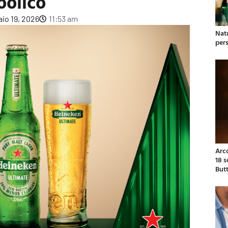
oólico
io 19, 2026
11:53 am
Natu
per
Arc
18 
But