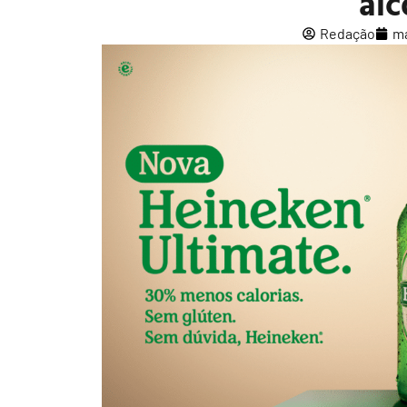
alc
Redação
ma