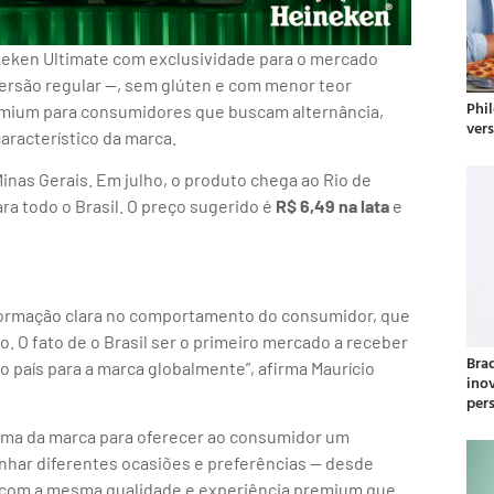
neken Ultimate com exclusividade para o mercado
versão regular —, sem glúten e com menor teor
Phil
remium para consumidores que buscam alternância,
ver
aracterístico da marca.
inas Gerais. Em julho, o produto chega ao Rio de
ra todo o Brasil. O preço sugerido é
R$ 6,49 na lata
e
sformação clara no comportamento do consumidor, que
 O fato de o Brasil ser o primeiro mercado a receber
Bra
o país para a marca globalmente”, afirma Maurício
ino
per
ema da marca para oferecer ao consumidor um
nhar diferentes ocasiões e preferências — desde
 com a mesma qualidade e experiência premium que