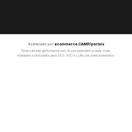
Acelerado por
ecommerce.CAMP/portais
Portais de alta performance com IA que aprendem a cada visita,
indexados e otimizados para SEO, GEO e LLMs, em piloto automático.