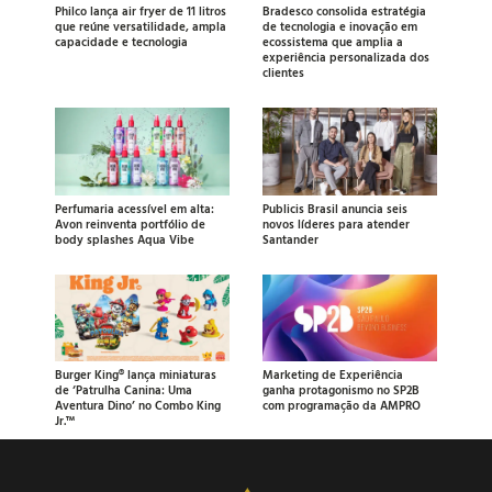
Philco lança air fryer de 11 litros
Bradesco consolida estratégia
que reúne versatilidade, ampla
de tecnologia e inovação em
capacidade e tecnologia
ecossistema que amplia a
experiência personalizada dos
clientes
Perfumaria acessível em alta:
Publicis Brasil anuncia seis
Avon reinventa portfólio de
novos líderes para atender
body splashes Aqua Vibe
Santander
Burger King® lança miniaturas
Marketing de Experiência
de ‘Patrulha Canina: Uma
ganha protagonismo no SP2B
Aventura Dino’ no Combo King
com programação da AMPRO
Jr.™