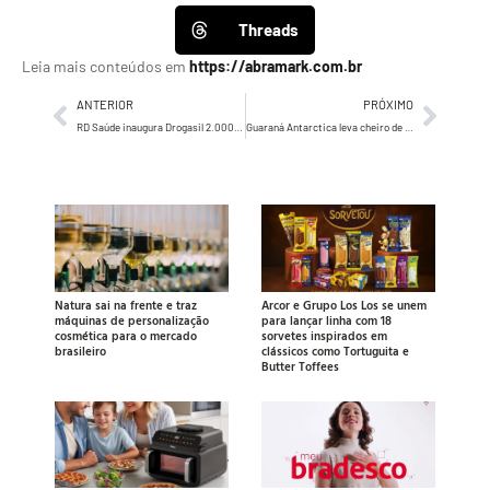
Threads
Leia mais conteúdos em
https://abramark.com.br
ANTERIOR
PRÓXIMO
RD Saúde inaugura Drogasil 2.000 e celebra 50 milhões de clientes ativos no país
Guaraná Antarctica leva cheiro de pipoca à Avenida Paulista em ação para a nova temporada de Wandinha, série da Netflix
Natura sai na frente e traz
Arcor e Grupo Los Los se unem
máquinas de personalização
para lançar linha com 18
cosmética para o mercado
sorvetes inspirados em
brasileiro
clássicos como Tortuguita e
Butter Toffees