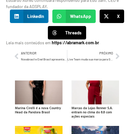
Eduardo Abreu continuará respondendo para Edu Sani, CEO e
fundador da ADSPLAY.
LinkedIn
WhatsApp
X
Threads
Leia mais conteúdos em
https://abramark.com.br
ANTERIOR
PRÓXIMO
Novabrasil e Enel Brasil apresentam homenagem a Raul Seixas na série “Tributos Novabrasil”
Live Team muda sua marca para Glint e aposta em total brand experience com novo time e posicionamento
Marina Cirelli é a nova Country
Marcas da Lojas Renner S.A.
Head da Pandora Brasil
entram no clima do 8.8 com
ações especiais