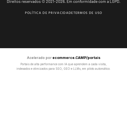
Direitos reservados © 2021-2026. Em conformidade com a LGPD.
POLÍTICA DE PRIVACIDADE
TERMOS DE USO
Acelerado por
ecommerce.CAMP/portais
Portais de alta performance com IA que aprendem a cada visita,
indexados e otimizados para SEO, GEO e LLMs, em piloto automático.