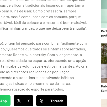
oucas de silicone tradicionais incomodam, apertam o
o bem ruins de usar. Como professora, sempre
o cloro, mas é complicado com as comuns, porque
rtável, fácil de colocar e o material é bem maleável,
ifica minhas tranças, o que me deixa bem tranquila”,
Per
por
o), o item foi pensado para combinar facilmente com
eedo. “Queremos que todos se sintam representados,
lementa Roberto Jalonetsky. Com o lançamento, a
 e a diversidade no esporte, oferecendo uma opção
tem cabelos volumosos e estilos marcantes. Ao criar
ade às diferentes realidades da população
talecendo a autoestima e incentivando hábitos
nas lojas físicas e no e-commerce da marca,
Publ
emocratização do esporte para todos.
San
sApp
X
Threads