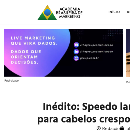
INÍCIO
A
Publicidade
Pu
Inédito: Speedo l
para cabelos cresp
Redação
ju