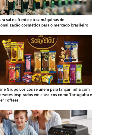
ra sai na frente e traz máquinas de
sonalização cosmética para o mercado brasileiro
or e Grupo Los Los se unem para lançar linha com
sorvetes inspirados em clássicos como Tortuguita e
ter Toffees