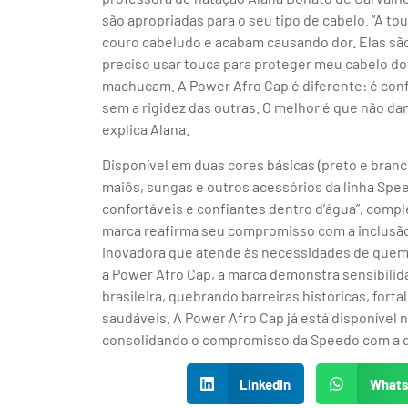
são apropriadas para o seu tipo de cabelo. “A t
couro cabeludo e acabam causando dor. Elas sã
preciso usar touca para proteger meu cabelo d
machucam. A Power Afro Cap é diferente: é confo
sem a rigidez das outras. O melhor é que não dan
explica Alana.
Disponível em duas cores básicas (preto e branc
maiôs, sungas e outros acessórios da linha Sp
confortáveis e confiantes dentro d’água”, comp
marca reafirma seu compromisso com a inclusão
inovadora que atende às necessidades de quem 
a Power Afro Cap, a marca demonstra sensibilid
brasileira, quebrando barreiras históricas, for
saudáveis. A Power Afro Cap já está disponível 
consolidando o compromisso da Speedo com a d
LinkedIn
What