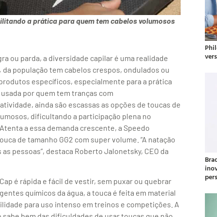
cilitando a prática para quem tem cabelos volumosos
Phil
ver
ra ou parda, a diversidade capilar é uma realidade
 da população tem cabelos crespos, ondulados ou
produtos específicos, especialmente para a prática
r usada por quem tem tranças com
atividade, ainda são escassas as opções de toucas de
umosos, dificultando a participação plena no
. Atenta a essa demanda crescente, a Speedo
touca de tamanho GG2 com super volume. “A natação
as as pessoas”, destaca Roberto Jalonetsky, CEO da
Bra
ino
per
ap é rápida e fácil de vestir, sem puxar ou quebrar
gentes químicos da água, a touca é feita em material
bilidade para uso intenso em treinos e competições. A
 sabe bem das dificuldades de usar toucas que não