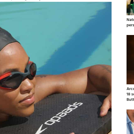
Natu
per
Arc
18 
But