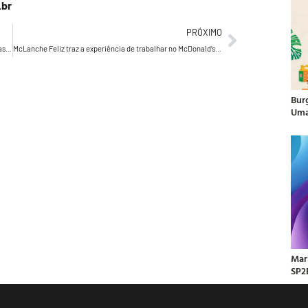
.br
PRÓXIMO
Betano fortalece liderança de marketing e mira expansão nas Américas
McLanche Feliz traz a experiência de trabalhar no McDonald’s com novos brinquedos
Bur
Uma
Mar
SP2