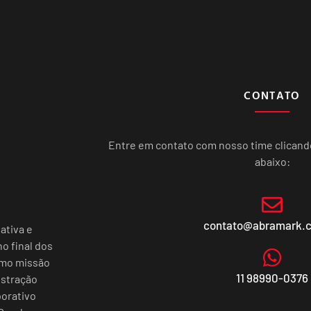
CONTATO
Entre em contato com nosso time clican
abaixo:
contato@abramark.
ativa e
o final dos
omo missão
11 98990-0376
istração
porativo