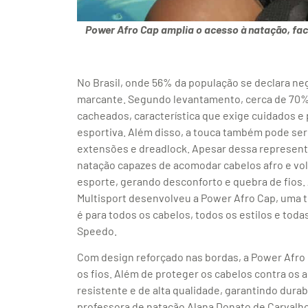
Power Afro Cap amplia o acesso à natação, fa
No Brasil, onde 56% da população se declara neg
marcante. Segundo levantamento, cerca de 70%
cacheados, característica que exige cuidados e 
esportiva. Além disso, a touca também pode se
extensões e dreadlock. Apesar dessa represent
natação capazes de acomodar cabelos afro e vol
esporte, gerando desconforto e quebra de fios
Multisport desenvolveu a Power Afro Cap, uma 
é para todos os cabelos, todos os estilos e tod
Speedo.
Com design reforçado nas bordas, a Power Afro C
os fios. Além de proteger os cabelos contra os a
resistente e de alta qualidade, garantindo dura
professora de natação Alana Donato de Carvalho