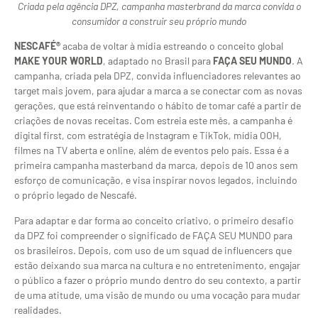
Criada pela agência DPZ, campanha masterbrand da marca convida o
consumidor a construir seu próprio mundo
NESCAFÉ®
acaba de voltar à mídia estreando o conceito global
MAKE YOUR WORLD
, adaptado no Brasil para
FAÇA SEU MUNDO
. A
campanha, criada pela DPZ, convida influenciadores relevantes ao
target mais jovem, para ajudar a marca a se conectar com as novas
gerações, que está reinventando o hábito de tomar café a partir de
criações de novas receitas. Com estreia este mês, a campanha é
digital first, com estratégia de Instagram e TikTok, mídia OOH,
filmes na TV aberta e online, além de eventos pelo país. Essa é a
primeira campanha masterband da marca, depois de 10 anos sem
esforço de comunicação, e visa inspirar novos legados, incluindo
o próprio legado de Nescafé.
Para adaptar e dar forma ao conceito criativo, o primeiro desafio
da DPZ foi compreender o significado de FAÇA SEU MUNDO para
os brasileiros. Depois, com uso de um squad de influencers que
estão deixando sua marca na cultura e no entretenimento, engajar
o público a fazer o próprio mundo dentro do seu contexto, a partir
de uma atitude, uma visão de mundo ou uma vocação para mudar
realidades.