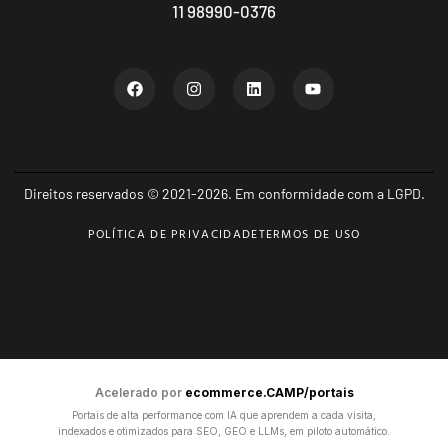
11 98990-0376
Direitos reservados © 2021-2026. Em conformidade com a LGPD.
POLÍTICA DE PRIVACIDADE
TERMOS DE USO
Acelerado por
ecommerce.CAMP/portais
Portais de alta performance com IA que aprendem a cada visita,
indexados e otimizados para SEO, GEO e LLMs, em piloto automático.