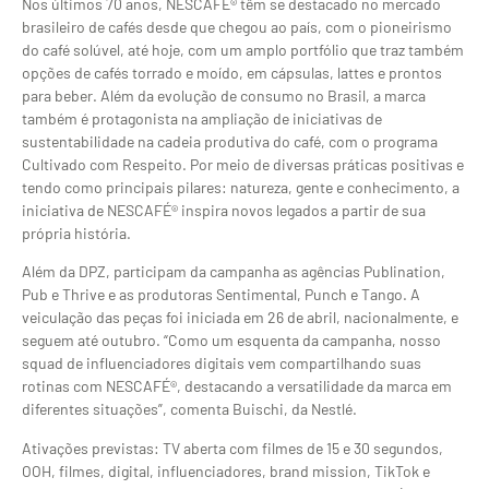
Nos últimos 70 anos, NESCAFÉ®️ têm se destacado no mercado
brasileiro de cafés desde que chegou ao país, com o pioneirismo
do café solúvel, até hoje, com um amplo portfólio que traz também
opções de cafés torrado e moído, em cápsulas, lattes e prontos
para beber. Além da evolução de consumo no Brasil, a marca
também é protagonista na ampliação de iniciativas de
sustentabilidade na cadeia produtiva do café, com o programa
Cultivado com Respeito. Por meio de diversas práticas positivas e
tendo como principais pilares: natureza, gente e conhecimento, a
iniciativa de NESCAFÉ®️ inspira novos legados a partir de sua
própria história.
Além da DPZ, participam da campanha as agências Publination,
Pub e Thrive e as produtoras Sentimental, Punch e Tango. A
veiculação das peças foi iniciada em 26 de abril, nacionalmente, e
seguem até outubro. “Como um esquenta da campanha, nosso
squad de influenciadores digitais vem compartilhando suas
rotinas com NESCAFÉ®, destacando a versatilidade da marca em
diferentes situações”, comenta Buischi, da Nestlé.
Ativações previstas: TV aberta com filmes de 15 e 30 segundos,
OOH, filmes, digital, influenciadores, brand mission, TikTok e