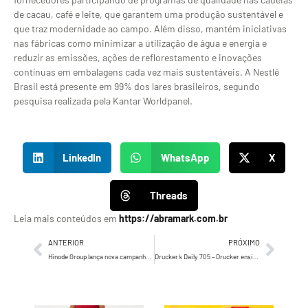
de cacau, café e leite, que garantem uma produção sustentável e
que traz modernidade ao campo. Além disso, mantém iniciativas
nas fábricas como minimizar a utilização de água e energia e
reduzir as emissões, ações de reflorestamento e inovações
contínuas em embalagens cada vez mais sustentáveis. A Nestlé
Brasil está presente em 99% dos lares brasileiros, segundo
pesquisa realizada pela Kantar Worldpanel.
LinkedIn
WhatsApp
X
Threads
Leia mais conteúdos em
https://abramark.com.br
ANTERIOR
PRÓXIMO
Hinode Group lança nova campanha institucional
Drucker’s Daily 705 – Drucker ensina que líderes são avaliados, sempre, pelos resultados.