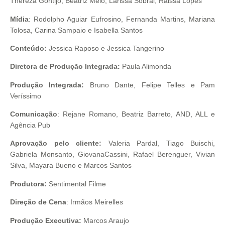
Thereza Gontijo, Beatriz Melo, Larissa Sobral, Raissa Lopes
Mídia
: Rodolpho Aguiar Eufrosino, Fernanda Martins, Mariana
Tolosa, Carina Sampaio e Isabella Santos
Conteúdo:
Jessica Raposo e Jessica Tangerino
Diretora de Produção Integrada:
Paula Alimonda
Produção Integrada:
Bruno Dante, Felipe Telles e Pam
Veríssimo
Comunicação
: Rejane Romano, Beatriz Barreto, AND, ALL e
Agência Pub
Aprovação pelo cliente:
Valeria Pardal, Tiago Buischi,
Gabriela Monsanto, GiovanaCassini, Rafael Berenguer, Vivian
Silva, Mayara Bueno e Marcos Santos
Produtora:
Sentimental Filme
Direção de Cena
: Irmãos Meirelles
Produção Executiva:
Marcos Araujo