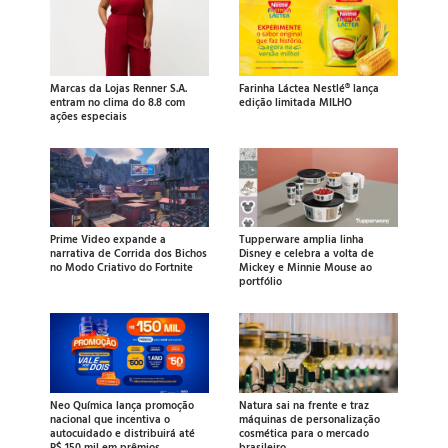
Marcas da Lojas Renner S.A.
Farinha Láctea Nestlé® lança
entram no clima do 8.8 com
edição limitada MILHO
ações especiais
Prime Video expande a
Tupperware amplia linha
narrativa de Corrida dos Bichos
Disney e celebra a volta de
no Modo Criativo do Fortnite
Mickey e Minnie Mouse ao
portfólio
Neo Química lança promoção
Natura sai na frente e traz
nacional que incentiva o
máquinas de personalização
autocuidado e distribuirá até
cosmética para o mercado
R$ 150 mil em prêmios
brasileiro