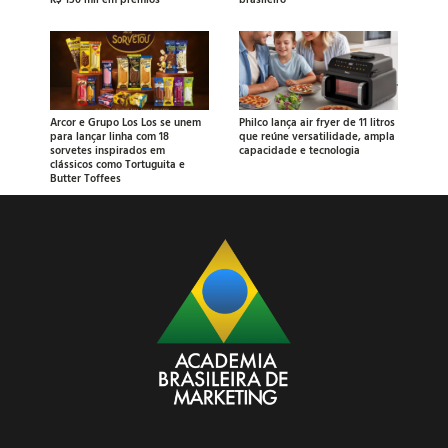
Arcor e Grupo Los Los se unem
Philco lança air fryer de 11 litros
para lançar linha com 18
que reúne versatilidade, ampla
sorvetes inspirados em
capacidade e tecnologia
clássicos como Tortuguita e
Butter Toffees