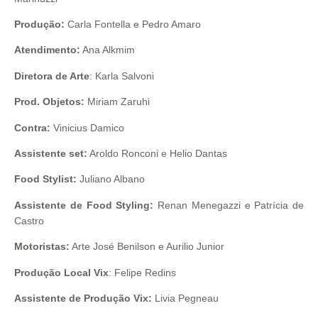
Produção:
Carla Fontella e Pedro Amaro
Atendimento:
Ana Alkmim
Diretora de Arte
: Karla Salvoni
Prod. Objetos:
Miriam Zaruhi
Contra:
Vinicius Damico
Assistente set:
Aroldo Ronconi e Helio Dantas
Food Stylist:
Juliano Albano
Assistente de Food Styling:
Renan Menegazzi e Patrícia de
Castro
Motoristas:
Arte José Benilson e Aurilio Junior
Produção Local Vix
: Felipe Redins
Assistente de Produção Vix:
Livia Pegneau