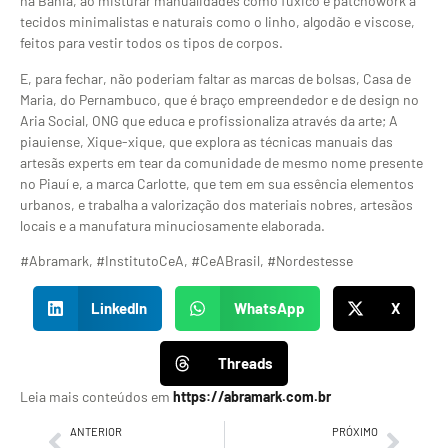
na Bahia, ao misturar manualidades como fuxico e patchowork a
tecidos minimalistas e naturais como o linho, algodão e viscose,
feitos para vestir todos os tipos de corpos.
E, para fechar, não poderiam faltar as marcas de bolsas, Casa de
Maria, do Pernambuco, que é braço empreendedor e de design no
Aria Social, ONG que educa e profissionaliza através da arte; A
piauiense, Xique-xique, que explora as técnicas manuais das
artesãs experts em tear da comunidade de mesmo nome presente
no Piauí e, a marca Carlotte, que tem em sua essência elementos
urbanos, e trabalha a valorização dos materiais nobres, artesãos
locais e a manufatura minuciosamente elaborada.
#Abramark, #InstitutoCeA, #CeABrasil, #Nordestesse
LinkedIn
WhatsApp
X
Threads
Leia mais conteúdos em
https://abramark.com.br
ANTERIOR
PRÓXIMO