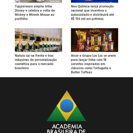
Tupperware amplia linha
Neo Química lança promoção
Disney e celebra a volta de
nacional que incentiva o
Mickey e Minnie Mouse ao
autocuidado e distribuirá até
portfólio
R$ 150 mil em prêmios
Natura sai na frente e traz
Arcor e Grupo Los Los se unem
máquinas de personalização
para lançar linha com 18
cosmética para o mercado
sorvetes inspirados em
brasileiro
clássicos como Tortuguita e
Butter Toffees