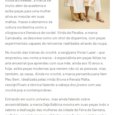
moda activewear, a marca vai
muito além da academia e
exibe peças para uma mulher
ativa ao mesclar em suas
malhas, frases e elementos da
cultura nordestina como a
xilogravura e literatura de cordel. Vinda da Paraíba, a marca
Carnávalia, se descreve como um shot de dopamina, com peças
experimentais capazes de reinventar realidades através da roupa.
No mundo das tramas do crochê, a sergipana Vivian Lazar – que
emprestou seu nome a marca – é especialista em peças feitas na
arte ancestral que aprendeu com sua mãe, ainda aos 10 anos e,
hoje, exibe peças modernas que vestem não só as pessoas, mas,
também, as casas. Ainda no crochê, a marca pernambucana Vem
Meu Bem, idealizada pelas irmãs Bruna e Renata Malta,
ressignificam a técnica fazendo a cabeça dos jovens com seu
crochê pop e contemporâneo.
Entrando em outro universo, mas ainda falando sobre
ancestralidade, a marca Seja Balbina mostra em suas peças todo o
talento e dedicação das mulheres da cidade de Feira de Santana,