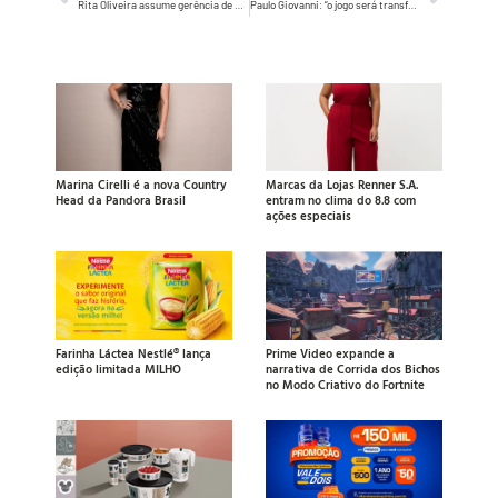
Rita Oliveira assume gerência de Diversidade, Equidade e Inclusão, Brasil e Cone Sul na The Coca-Cola Company
Paulo Giovanni: “o jogo será transformar os dados em valor efetivo e resultados”
Marina Cirelli é a nova Country
Marcas da Lojas Renner S.A.
Head da Pandora Brasil
entram no clima do 8.8 com
ações especiais
Farinha Láctea Nestlé® lança
Prime Video expande a
edição limitada MILHO
narrativa de Corrida dos Bichos
no Modo Criativo do Fortnite