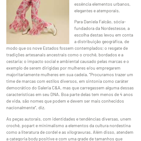
essência elementos urbanos,
elegantes e atemporais.
Para Daniela Falcão, sócia-
fundadora da Nordestesse, a
escolha destas levou em conta
a distribuição geográfica, de
modo que os nove Estados fossem contemplados; o resgate de
tradições artesanais ancestrais como o crochê, bordados e a
cestaria; o impacto social e ambiental causado pelas marcas e o
exemplo de serem dirigidas por mulheres e/ou empregarem
majoritariamente mulheres em sua cadeia. “Procuramos trazer um
time de marcas com estilos diversos, em sintonia como caráter
democrático do Galeria C&A, mas que carregassem alguma dessas
características em seu DNA. Boa parte delas tem menos de 4 anos
de vida, são nomes que podem e devem ser mais conhecidos
nacionalmente”, diz.
As peças autorais, com identidades e tendências diversas, unem
crochê, popart e minimalismo a elementos da cultura nordestina
como a literatura de cordel e as xilogravuras. Além disso, atendem
a categoria body positive e com uma grade de tamanhos que