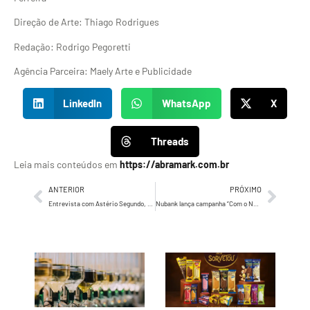
Direção de Arte: Thiago Rodrigues
Redação: Rodrigo Pegoretti
Agência Parceira: Maely Arte e Publicidade
LinkedIn
WhatsApp
X
Threads
Leia mais conteúdos em
https://abramark.com.br
ANTERIOR
PRÓXIMO
Entrevista com Astério Segundo, Fundador e CEO da Agência 35
Nubank lança campanha “Com o Nu é outra história”, inspirada em filmes e séries de sucesso