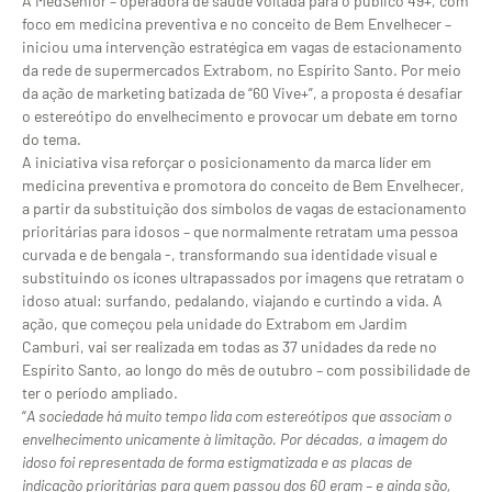
A MedSênior – operadora de saúde voltada para o público 49+, com
foco em medicina preventiva e no conceito de Bem Envelhecer –
iniciou uma intervenção estratégica em vagas de estacionamento
da rede de supermercados Extrabom, no Espírito Santo. Por meio
da ação de marketing batizada de “60 Vive+”, a proposta é desafiar
o estereótipo do envelhecimento e provocar um debate em torno
do tema.
A iniciativa visa reforçar o posicionamento da marca líder em
medicina preventiva e promotora do conceito de Bem Envelhecer,
a partir da substituição dos símbolos de vagas de estacionamento
prioritárias para idosos – que normalmente retratam uma pessoa
curvada e de bengala -, transformando sua identidade visual e
substituindo os ícones ultrapassados por imagens que retratam o
idoso atual: surfando, pedalando, viajando e curtindo a vida. A
ação, que começou pela unidade do Extrabom em Jardim
Camburi, vai ser realizada em todas as 37 unidades da rede no
Espírito Santo, ao longo do mês de outubro – com possibilidade de
ter o período ampliado.
“
A sociedade há muito tempo lida com estereótipos que associam o
envelhecimento unicamente à limitação. Por décadas, a imagem do
idoso foi representada de forma estigmatizada e as placas de
indicação prioritárias para quem passou dos 60 eram – e ainda são,