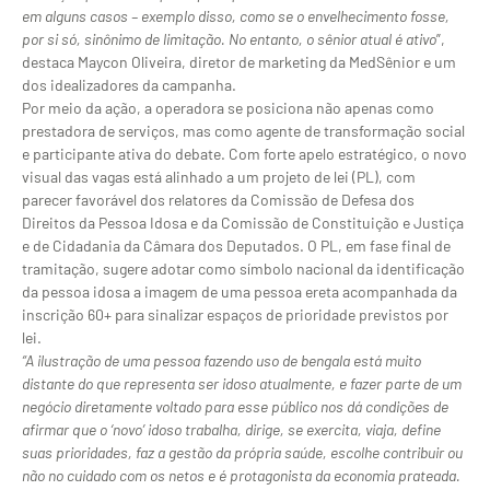
em alguns casos – exemplo disso, como se o envelhecimento fosse,
por si só, sinônimo de limitação. No entanto, o sênior atual é ativo
”,
destaca Maycon Oliveira, diretor de marketing da MedSênior e um
dos idealizadores da campanha.
Por meio da ação, a operadora se posiciona não apenas como
prestadora de serviços, mas como agente de transformação social
e participante ativa do debate. Com forte apelo estratégico, o novo
visual das vagas está alinhado a um projeto de lei (PL), com
parecer favorável dos relatores da Comissão de Defesa dos
Direitos da Pessoa Idosa e da Comissão de Constituição e Justiça
e de Cidadania da Câmara dos Deputados. O PL, em fase final de
tramitação, sugere adotar como símbolo nacional da identificação
da pessoa idosa a imagem de uma pessoa ereta acompanhada da
inscrição 60+ para sinalizar espaços de prioridade previstos por
lei.
“A ilustração de uma pessoa fazendo uso de bengala está muito
distante do que representa ser idoso atualmente, e fazer parte de um
negócio diretamente voltado para esse público nos dá condições de
afirmar que o ‘novo’ idoso trabalha, dirige, se exercita, viaja, define
suas prioridades, faz a gestão da própria saúde, escolhe contribuir ou
não no cuidado com os netos e é protagonista da economia prateada.