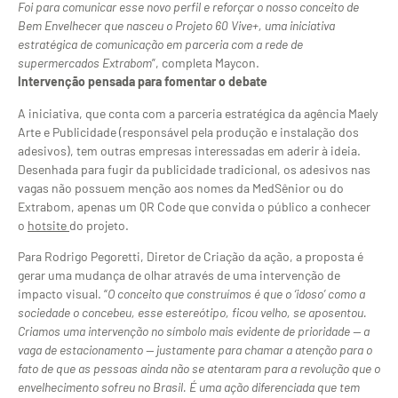
Foi para comunicar esse novo perfil e reforçar o nosso conceito de
Bem Envelhecer que nasceu o Projeto 60 Vive+, uma iniciativa
estratégica de comunicação em parceria com a rede de
supermercados Extrabom
”, completa Maycon.
Intervenção pensada para fomentar o debate
A iniciativa, que conta com a parceria estratégica da agência Maely
Arte e Publicidade (responsável pela produção e instalação dos
adesivos), tem outras empresas interessadas em aderir à ideia.
Desenhada para fugir da publicidade tradicional, os adesivos nas
vagas não possuem menção aos nomes da MedSênior ou do
Extrabom, apenas um QR Code que convida o público a conhecer
o
hotsite
do projeto.
Para Rodrigo Pegoretti, Diretor de Criação da ação, a proposta é
gerar uma mudança de olhar através de uma intervenção de
impacto visual. “
O conceito que construímos é que o ‘idoso’ como a
sociedade o concebeu, esse estereótipo, ficou velho, se aposentou.
Criamos uma intervenção no símbolo mais evidente de prioridade — a
vaga de estacionamento — justamente para chamar a atenção para o
fato de que as pessoas ainda não se atentaram para a revolução que o
envelhecimento sofreu no Brasil. É uma ação diferenciada que tem