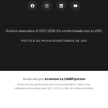
Direitos reservados © 2021-2026. Em conformidade com a LGPD.
POLÍTICA DE PRIVACIDADE
TERMOS DE USO
Acelerado por
ecommerce.CAMP/portais
Portais de alta performance com IA que aprendem a cada visita,
indexados e otimizados para SEO, GEO e LLMs, em piloto automático.