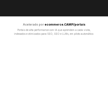
Acelerado por
ecommerce.CAMP/portais
Portais de alta performance com IA que aprendem a cada visita,
indexados e otimizados para SEO, GEO e LLMs, em piloto automático.