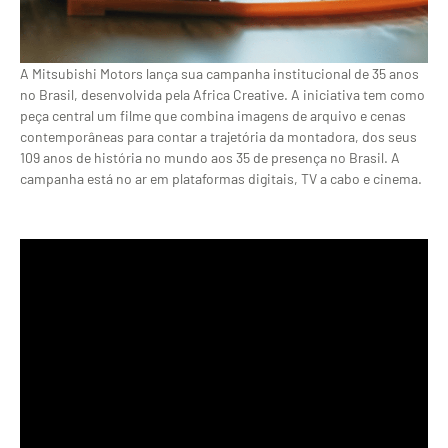
A Mitsubishi Motors lança sua campanha institucional de 35 anos
no Brasil, desenvolvida pela Africa Creative. A iniciativa tem como
peça central um filme que combina imagens de arquivo e cenas
contemporâneas para contar a trajetória da montadora, dos seus
109 anos de história no mundo aos 35 de presença no Brasil. A
campanha está no ar em plataformas digitais, TV a cabo e cinema.