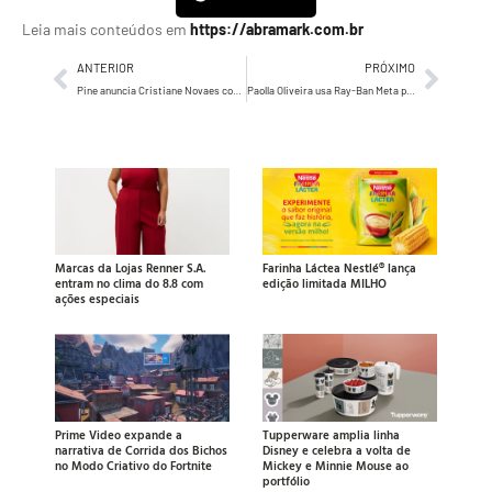
Leia mais conteúdos em
https://abramark.com.br
ANTERIOR
PRÓXIMO
Pine anuncia Cristiane Novaes como nova CEO após quatro anos como diretora na agência
Paolla Oliveira usa Ray-Ban Meta para registrar encontro inédito com Shakira nos bastidores de Copacabana
Marcas da Lojas Renner S.A.
Farinha Láctea Nestlé® lança
entram no clima do 8.8 com
edição limitada MILHO
ações especiais
Prime Video expande a
Tupperware amplia linha
narrativa de Corrida dos Bichos
Disney e celebra a volta de
no Modo Criativo do Fortnite
Mickey e Minnie Mouse ao
portfólio