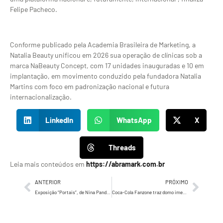
Felipe Pacheco.
Conforme publicado pela Academia Brasileira de Marketing, a
Natalia Beauty unificou em 2026 sua operação de clínicas sob a
marca NaBeauty Concept, com 17 unidades inauguradas e 10 em
implantação, em movimento conduzido pela fundadora Natalia
Martins com foco em padronização nacional e futura
internacionalização.
LinkedIn
WhatsApp
X
Threads
Leia mais conteúdos em
https://abramark.com.br
ANTERIOR
PRÓXIMO
Exposição “Portais”, de Nina Pandolfo, aposta em acessibilidade no Farol Santander até 2 de agosto
Coca-Cola Fanzone traz domo imersivo e gratuito à Praia de Iracema entre 24 e 27 de junho