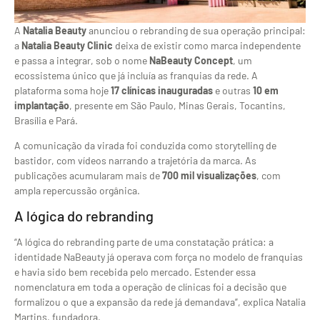
A
Natalia Beauty
anunciou o rebranding de sua operação principal:
a
Natalia Beauty Clinic
deixa de existir como marca independente
e passa a integrar, sob o nome
NaBeauty Concept
, um
ecossistema único que já incluía as franquias da rede. A
plataforma soma hoje
17 clínicas inauguradas
e outras
10 em
implantação
, presente em São Paulo, Minas Gerais, Tocantins,
Brasília e Pará.
A comunicação da virada foi conduzida como storytelling de
bastidor, com vídeos narrando a trajetória da marca. As
publicações acumularam mais de
700 mil visualizações
, com
ampla repercussão orgânica.
A lógica do rebranding
“A lógica do rebranding parte de uma constatação prática: a
identidade NaBeauty já operava com força no modelo de franquias
e havia sido bem recebida pelo mercado. Estender essa
nomenclatura em toda a operação de clínicas foi a decisão que
formalizou o que a expansão da rede já demandava”, explica Natalia
Martins, fundadora.