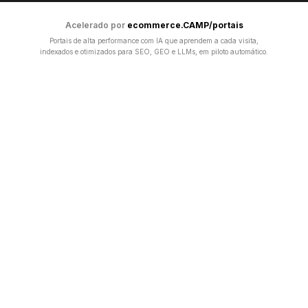
Acelerado por
ecommerce.CAMP/portais
Portais de alta performance com IA que aprendem a cada visita,
indexados e otimizados para SEO, GEO e LLMs, em piloto automático.