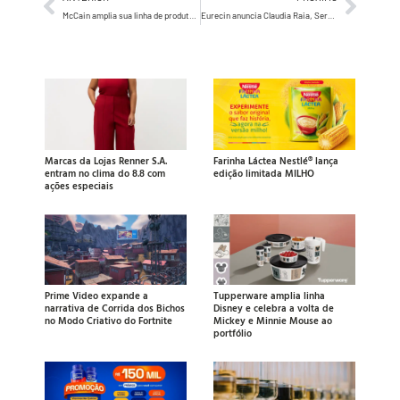
McCain amplia sua linha de produtos para Airfryer e apresenta nova batata: a McCain Airfryer Crinkle
Eurecin anuncia Claudia Raia, Sergio Malheiros e outras celebridades para seu time de embaixadores
Marcas da Lojas Renner S.A.
Farinha Láctea Nestlé® lança
entram no clima do 8.8 com
edição limitada MILHO
ações especiais
Prime Video expande a
Tupperware amplia linha
narrativa de Corrida dos Bichos
Disney e celebra a volta de
no Modo Criativo do Fortnite
Mickey e Minnie Mouse ao
portfólio