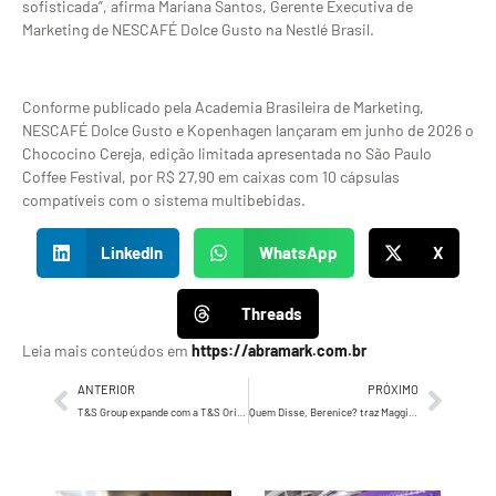
sofisticada”, afirma Mariana Santos, Gerente Executiva de
Marketing de NESCAFÉ Dolce Gusto na Nestlé Brasil.
Conforme publicado pela Academia Brasileira de Marketing,
NESCAFÉ Dolce Gusto e Kopenhagen lançaram em junho de 2026 o
Chococino Cereja, edição limitada apresentada no São Paulo
Coffee Festival, por R$ 27,90 em caixas com 10 cápsulas
compatíveis com o sistema multibebidas.
LinkedIn
WhatsApp
X
Threads
Leia mais conteúdos em
https://abramark.com.br
ANTERIOR
PRÓXIMO
T&S Group expande com a T&S Originals, agência de atuação por projeto liderada por PC Freitas e Marcelo Prista
Quem Disse, Berenice? traz Maggie Wheeler ao Brasil para lançamento da primeira collab de maquiagem inspirada em Friends