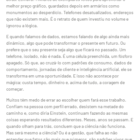
melhor preço gráfico, guardados depois em armários como
monumentos ao desperdício. Telefones desatualizados, endereços
que não existem mais. É o retrato de quem investiu no volume e
ignorou a lógica.
E quando falamos de dados, estamos falando de algo ainda mais
dinâmico, algo que pode transformar o presente em futuro. Ou
prefere que o seu presente seja algo que ficará no passado. Um
telefone, isolado, não é nada. É uma célula preenchida, um fósforo
apagado. Só que, ao cruzá-lo com padrões de consumo, dados de
comportamento, jornadas de cliente e inteligência artificial, ele se
transforma em uma oportunidade. E isso não acontece por
mágica; custa tempo, dinheiro e, acima de tudo, a coragem de
começar.
Muitos têm medo de errar ao escolher quem fará esse trabalho.
Confiam na pessoa com perfil errado, desistem na metade do
caminho e, como diria Einstein, continuam fazendo as mesmas
coisas esperando resultados diferentes. Meses, anos se passam. E
quando olham para trás, concluem que a ciência não funciona.
Mas será mesmo a ciência? Ou é a gestão, que falha ao não
entender que fatos são mais que números, são padrões vivos que