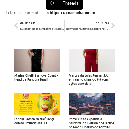
Threads
Leia mais conteúdos em
https://abramark.com.br
ANTERIOR
PRÓXIMO
Superbet lança campanha de marca com Cafu, reforçando o atributo de confiança e a licença definitiva da plataforma no Brasil
Hochmuller Multimídia celebra resultados expressivos em 2024
Marina Cirelli é a nova Country
Marcas da Lojas Renner S.A.
Head da Pandora Brasil
entram no clima do 8.8 com
ações especiais
Farinha Láctea Nestlé® lança
Prime Video expande a
edição limitada MILHO
narrativa de Corrida dos Bichos
no Modo Criativo do Fortnite