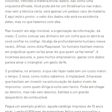
Discordo. Petróleo é matéria bruta; dados, são como uma
orquestra afinada. Você pode até ter um Stradivarius nas mãos,
mas sem a técnica certa, será apenas um pedaço caro de madeira.
E aqui está o ponto: o valor dos dados não está na existência
deles, mas no que fazemos com eles.
Mas investir em algo invisível, a organização da informação, dá
medo. É como colocar seu dinheiro em um cofre que só abrirá se
você confiar no código. Há algo de profundamente humano nesse
receio. Afinal, como dizia Maquiavel, “os homens hesitam menos
em prejudicar quem se faz amar do que quem se faz temer”. A
incerteza assusta, e, para muitos empresários, gastar com dados
parece amar o intangível, um gesto de fé.
O problema, no entanto, é que não fazer nada tem um custo maior:
o tempo. E esse, como todos sabemos, é implacável. Empresas
que hesitam em investir na estruturação de dados vivem de
improviso, como quem dirige à noite sem faróis. Pode até chegar
ao destino, mas não sem desvios, batidas e um grande
desperdício de combustível.
Pegue um exemplo prático: aquele catálogo impresso de 10 anos
atrás. Lembra? Milhares de exemplares feitos para aproveitar o