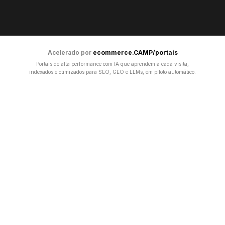
Acelerado por
ecommerce.CAMP/portais
Portais de alta performance com IA que aprendem a cada visita,
indexados e otimizados para SEO, GEO e LLMs, em piloto automático.