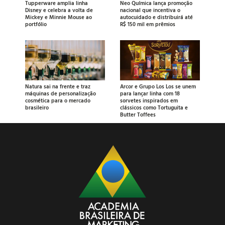
Tupperware amplia linha
Neo Química lança promoção
Disney e celebra a volta de
nacional que incentiva o
Mickey e Minnie Mouse ao
autocuidado e distribuirá até
portfólio
R$ 150 mil em prêmios
Natura sai na frente e traz
Arcor e Grupo Los Los se unem
máquinas de personalização
para lançar linha com 18
cosmética para o mercado
sorvetes inspirados em
brasileiro
clássicos como Tortuguita e
Butter Toffees