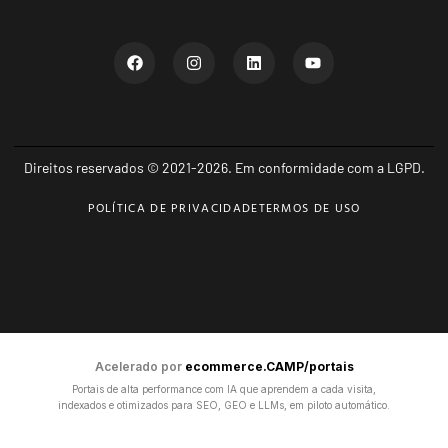
Direitos reservados © 2021-2026. Em conformidade com a LGPD.
POLÍTICA DE PRIVACIDADE
TERMOS DE USO
Acelerado por
ecommerce.CAMP/portais
Portais de alta performance com IA que aprendem a cada visita,
indexados e otimizados para SEO, GEO e LLMs, em piloto automático.