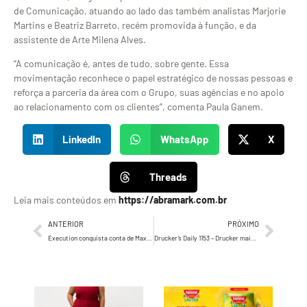
de Comunicação, atuando ao lado das também analistas Marjorie
Martins e Beatriz Barreto, recém promovida à função, e da
assistente de Arte Milena Alves.
“A comunicação é, antes de tudo, sobre gente. Essa
movimentação reconhece o papel estratégico de nossas pessoas e
reforça a parceria da área com o Grupo, suas agências e no apoio
ao relacionamento com os clientes”, comenta Paula Ganem.
LinkedIn
WhatsApp
X
Threads
Leia mais conteúdos em
https://abramark.com.br
ANTERIOR
PRÓXIMO
Execution conquista conta de Maxpar, marca do Grupo Autoglass
Drucker’s Daily 1153 – Drucker mais que enfatizar, recomenda que nossas empresas tenham sempre…