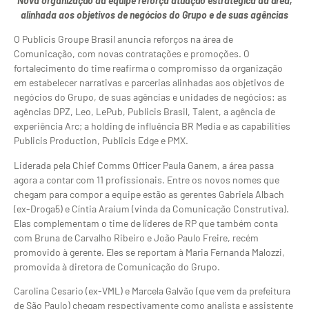
Nova organização da equipe reforça atuação estratégica da área,
alinhada aos objetivos de negócios do Grupo e de suas agências
O Publicis Groupe Brasil anuncia reforços na área de
Comunicação, com novas contratações e promoções. O
fortalecimento do time reafirma o compromisso da organização
em estabelecer narrativas e parcerias alinhadas aos objetivos de
negócios do Grupo, de suas agências e unidades de negócios: as
agências DPZ, Leo, LePub, Publicis Brasil, Talent, a agência de
experiência Arc; a holding de influência BR Media e as capabilities
Publicis Production, Publicis Edge e PMX.
Liderada pela Chief Comms Officer Paula Ganem, a área passa
agora a contar com 11 profissionais. Entre os novos nomes que
chegam para compor a equipe estão as gerentes Gabriela Albach
(ex-Droga5) e Cíntia Araium (vinda da Comunicação Construtiva).
Elas complementam o time de líderes de RP que também conta
com Bruna de Carvalho Ribeiro e João Paulo Freire, recém
promovido à gerente. Eles se reportam à Maria Fernanda Malozzi,
promovida à diretora de Comunicação do Grupo.
Carolina Cesario (ex-VML) e Marcela Galvão (que vem da prefeitura
de São Paulo) chegam respectivamente como analista e assistente