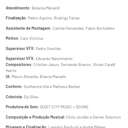
Atendimento
: Betania Menardi
Finalização
: Pedro Aquino, Rodrigo Farias
Assistente de Montagem
: Camila Fernandes, Fabio Bortoletto
Motion
: Caio Vinicius
Supervisor VFX:
Pedro Gomide
Supervisor VFX
: Eduardo Nascimento
Compositores
: Cristian Jesus, Fernando Branco, Vivien Carelli
Harris
IA
: Mauro Almeida, Bianca Macedo
Conform
: Guilherme Vila e Matheus Becker
Colorista:
Ely Silva
Produtora de Som:
QUIET CITY MUSIC + SOUND
Composição e Produção Musical:
Chris Jordão e Darren Solomon
Mixagem e Finalização:
Leandro Barduzzi e André Melges