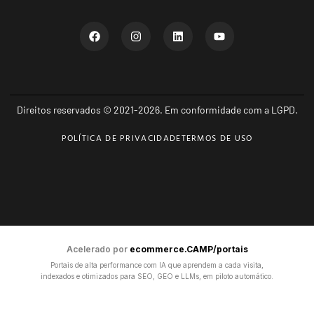
Direitos reservados © 2021-2026. Em conformidade com a LGPD.
POLÍTICA DE PRIVACIDADE
TERMOS DE USO
Acelerado por
ecommerce.CAMP/portais
Portais de alta performance com IA que aprendem a cada visita,
indexados e otimizados para SEO, GEO e LLMs, em piloto automático.