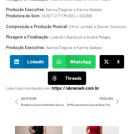
Produção Executiva:
Xanna D’aguiar e Karina Vadasz
Produtora de Som:
QUIET CITY MUSIC + SOUND
Composição e Produção Musical:
Chris Jordão e Darren Solomon
Mixagem e Finalização:
Leandro Barduzzi e André Melges
Produção Executiva:
Xanna D’aguiar e Karina Vadasz
LinkedIn
WhatsApp
X
Threads
Leia mais conteúdos em
https://abramark.com.br
ANTERIOR
PRÓXIMO
Bradesco anuncia Nathalia Garcia como diretora da Bradesco Consórcios
APRO apresenta Guia de Boas Práticas para Concorrências Audiovisuais