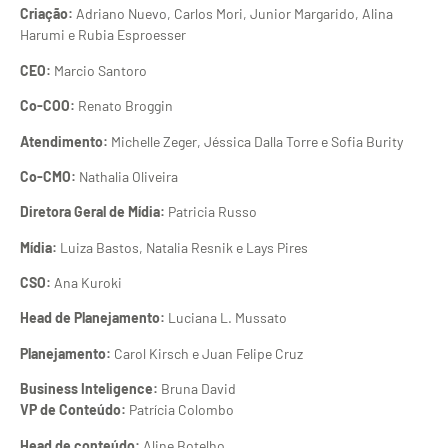
Criação:
Adriano Nuevo, Carlos Mori, Junior Margarido, Alina
Harumi e Rubia Esproesser
CEO:
Marcio Santoro
Co-COO:
Renato Broggin
Atendimento:
Michelle Zeger, Jéssica Dalla Torre e Sofia Burity
Co-CMO:
Nathalia Oliveira
Diretora Geral de Mídia:
Patricia Russo
Mídia:
Luiza Bastos, Natalia Resnik e Lays Pires
CSO:
Ana Kuroki
Head de Planejamento:
Luciana L. Mussato
Planejamento:
Carol Kirsch e Juan Felipe Cruz
Business Inteligence:
Bruna David
VP de Conteúdo:
Patrícia Colombo
Head de conteúdo:
Aline Botelho