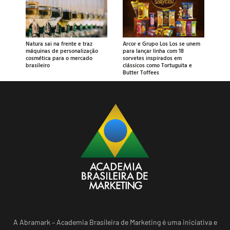
Natura sai na frente e traz
Arcor e Grupo Los Los se unem
máquinas de personalização
para lançar linha com 18
cosmética para o mercado
sorvetes inspirados em
brasileiro
clássicos como Tortuguita e
Butter Toffees
A Abramark – Academia Brasileira de Marketing é uma iniciativa e