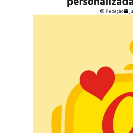
personalizad
Redação
j