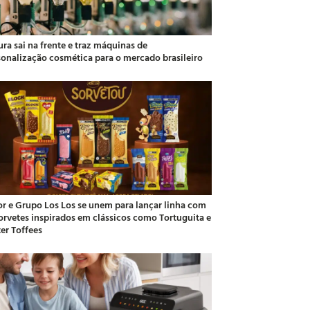
ra sai na frente e traz máquinas de
sonalização cosmética para o mercado brasileiro
or e Grupo Los Los se unem para lançar linha com
sorvetes inspirados em clássicos como Tortuguita e
ter Toffees