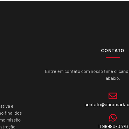
CONTATO
Entre em contato com nosso time clican
abaixo:
contato@abramark.
ativa e
o final dos
omo missão
11 98990-0376
istração