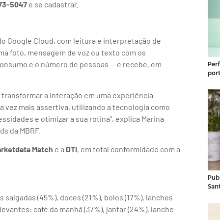
873-5047
e se cadastrar.
 do Google Cloud, com leitura e interpretação de
uma foto, mensagem de voz ou texto com os
Per
e consumo e o número de pessoas — e recebe, em
por
é transformar a interação em uma experiência
vez mais assertiva, utilizando a tecnologia como
sidades e otimizar a sua rotina”, explica Marina
ads da MBRF.
rketdata Match
e a
DTI
, em total conformidade com a
Publ
San
as salgadas (45%), doces (21%), bolos (17%), lanches
levantes: café da manhã (37%), jantar (24%), lanche