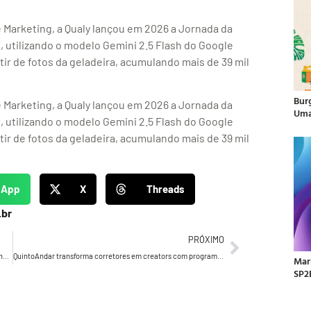
 Marketing, a Qualy lançou em 2026 a Jornada da
 utilizando o modelo Gemini 2.5 Flash do Google
tir de fotos da geladeira, acumulando mais de 39 mil
Bur
 Marketing, a Qualy lançou em 2026 a Jornada da
Uma
 utilizando o modelo Gemini 2.5 Flash do Google
tir de fotos da geladeira, acumulando mais de 39 mil
sApp
X
Threads
.br
PRÓXIMO
Aon anuncia Mariana Lemos como nova Diretora de Marketing para o Brasil
QuintoAndar transforma corretores em creators com programa “Corretores em Cena” e gera oportunidades de até R$ 3 milhões
Mar
SP2