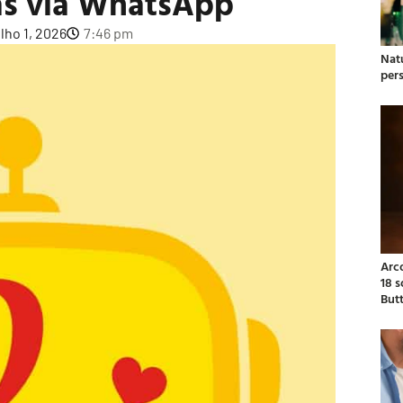
as via WhatsApp
ulho 1, 2026
7:46 pm
Natu
per
Arc
18 
But