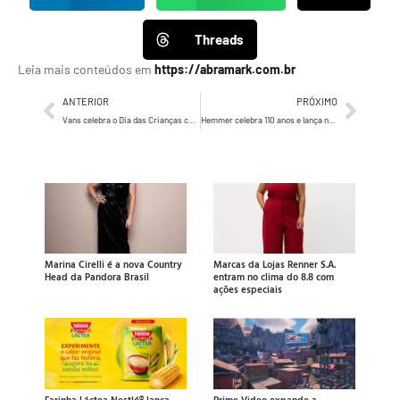
Threads
Leia mais conteúdos em
https://abramark.com.br
ANTERIOR
PRÓXIMO
Vans celebra o Dia das Crianças com ação em lojas e programação exclusiva na pista de skate
Hemmer celebra 110 anos e lança nova embalagem de Pepino Burger na Oktoberfest 2025
Marina Cirelli é a nova Country
Marcas da Lojas Renner S.A.
Head da Pandora Brasil
entram no clima do 8.8 com
ações especiais
Farinha Láctea Nestlé® lança
Prime Video expande a