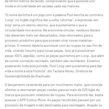
de 58 mil metros de tecido, comprovando que é possível unir
moda e circularidade em escalas cada vez maiores.
“O nome da linha é um jogo com a palavra Pool escrita ao contrário.
‘Loop’, no inglês significa ‘dar a volta, retornar’, a expressão ‘em
loop’ seria um eterno retorno, que é justamente o que a
circularidade nos ensina. Na economia circular, resíduos têxteis
não deveriam mais ser descartados, mas retornados para o
processo produtivo para que possam virar novas matérias-
primas. O mesmo deveria acontecer com as roupas no seu fim de
vida, virando insumo para novas peças. Isso já é possível em
peças 100% algodão, como as peças que temos em Loop, que além
de conter conteúdo reciclado, também são recicláveis. Estamos
acelerando toda esta jornada, Pool Loop vem justamente para dar
vida e nome a esta história”, diz Taciana Abreu, Diretora de
Sustentabilidade da Riachuelo.
O lançamento se estende para um movimento maior, que convida
clientes a retornarem peças usadas para as mais de 225 lojas da
marca que possuem coletores de roupas. Para encontrá-las, basta
acessar o APP Cotton Move. As peças recolhidas passam por um
processo de triagem e são destinadas para reciclagem, doação ou