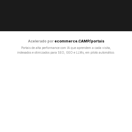
Acelerado por
ecommerce.CAMP/portais
Portais de alta performance com IA que aprendem a cada visita,
indexados e otimizados para SEO, GEO e LLMs, em piloto automático.