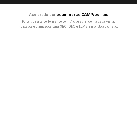
Acelerado por
ecommerce.CAMP/portais
Portais de alta performance com IA que aprendem a cada visita,
indexados e otimizados para SEO, GEO e LLMs, em piloto automático.