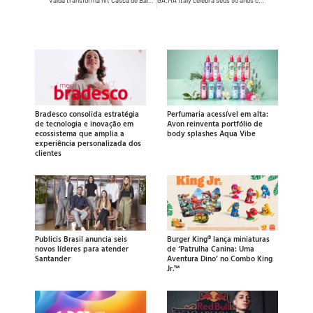
Valda transforma hit Casca de Bala em “Casca de Valda” em nova campanha para pastilhas Friends
GA.MA Italy celebra seus 55 anos com campanha que mostra os cabelos como expressão da identidade
Bradesco consolida estratégia
Perfumaria acessível em alta:
de tecnologia e inovação em
Avon reinventa portfólio de
ecossistema que amplia a
body splashes Aqua Vibe
experiência personalizada dos
clientes
Publicis Brasil anuncia seis
Burger King® lança miniaturas
novos líderes para atender
de ‘Patrulha Canina: Uma
Santander
Aventura Dino’ no Combo King
Jr.™