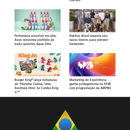
Perfumaria acessível em alta:
Publicis Brasil anuncia seis
Avon reinventa portfólio de
novos líderes para atender
body splashes Aqua Vibe
Santander
Burger King® lança miniaturas
Marketing de Experiência
de ‘Patrulha Canina: Uma
ganha protagonismo no SP2B
Aventura Dino’ no Combo King
com programação da AMPRO
Jr.™