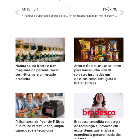
ANTERIOR
PRÓXIMO
Firehouse Subs® abre primeira loja no Brasil
Pixel Roads realiza primeiro evento interativo em metaverso para debater IA, mídia híbrida, automação e marketing digital
Natura sai na frente e traz
Arcor e Grupo Los Los se unem
máquinas de personalização
para lançar linha com 18
cosmética para o mercado
sorvetes inspirados em
brasileiro
clássicos como Tortuguita e
Butter Toffees
Philco lança air fryer de 11 litros
Bradesco consolida estratégia
que reúne versatilidade, ampla
de tecnologia e inovação em
capacidade e tecnologia
ecossistema que amplia a
experiência personalizada dos
clientes