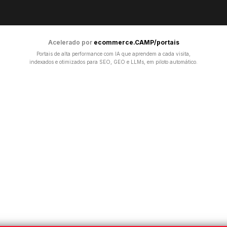
Acelerado por
ecommerce.CAMP/portais
Portais de alta performance com IA que aprendem a cada visita,
indexados e otimizados para SEO, GEO e LLMs, em piloto automático.