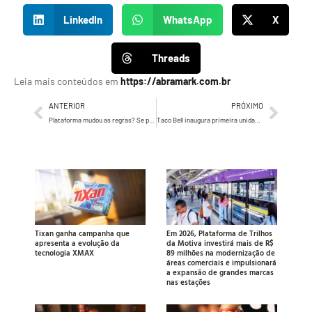
LinkedIn
WhatsApp
X
Threads
Leia mais conteúdos em
https://abramark.com.br
ANTERIOR
PRÓXIMO
Plataforma mudou as regras? Se prepare para mudanças
Taco Bell inaugura primeira unidade de rua em São Paulo com investimento de R$ 1.7 milhão
Tixan ganha campanha que
Em 2026, Plataforma de Trilhos
apresenta a evolução da
da Motiva investirá mais de R$
tecnologia XMAX
89 milhões na modernização de
áreas comerciais e impulsionará
a expansão de grandes marcas
nas estações