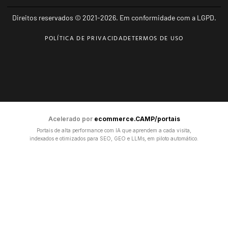
Direitos reservados © 2021-2026. Em conformidade com a LGPD.
POLÍTICA DE PRIVACIDADE
TERMOS DE USO
Acelerado por
ecommerce.CAMP/portais
Portais de alta performance com IA que aprendem a cada visita,
indexados e otimizados para SEO, GEO e LLMs, em piloto automático.