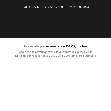
POLÍTICA DE PRIVACIDADE
TERMOS DE USO
Acelerado por
ecommerce.CAMP/portais
Portais de alta performance com IA que aprendem a cada visita,
indexados e otimizados para SEO, GEO e LLMs, em piloto automático.