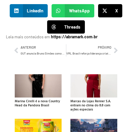
LinkedIn
WhatsApp
X
Threads
Leia mais conteúdos em
https://abramark.com.br
ANTERIOR
PRÓXIMO
GUT anuncia Bruno Simões como Effectiveness & Innovation Lead
VML Brasil reforça liderança criativa em conteúdo
Marina Cirelli é a nova Country
Marcas da Lojas Renner S.A.
Head da Pandora Brasil
entram no clima do 8.8 com
ações especiais