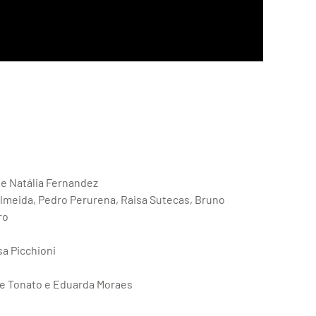
 e Natália Fernandez
Almeida, Pedro Perurena, Raisa Sutecas, Bruno
ro
sa Picchioni
ne Tonato e Eduarda Moraes