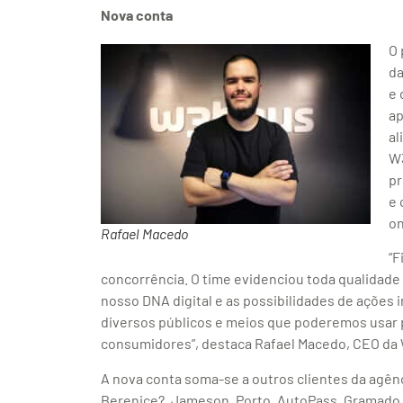
Nova conta
O 
da
e 
ap
al
W3
pr
e 
on
Rafael Macedo
“F
concorrência. O time evidenciou toda qualidade
nosso DNA digital e as possibilidades de ações
diversos públicos e meios que poderemos usar 
consumidores”, destaca Rafael Macedo, CEO da
A nova conta soma-se a outros clientes da agên
Berenice?, Jameson, Porto, AutoPass, Gramado P