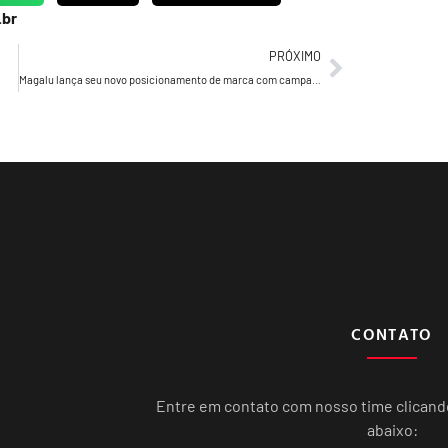
.br
PRÓXIMO
Magalu lança seu novo posicionamento de marca com campanha criada por Nizan Guanaes
CONTATO
Entre em contato com nosso time clican
abaixo: