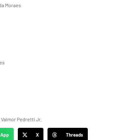
da Moraes
es
Valmor Pedretti Jr.
sApp
X
Threads