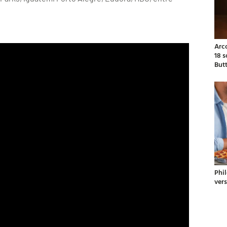
Arc
18 
But
Phil
ver