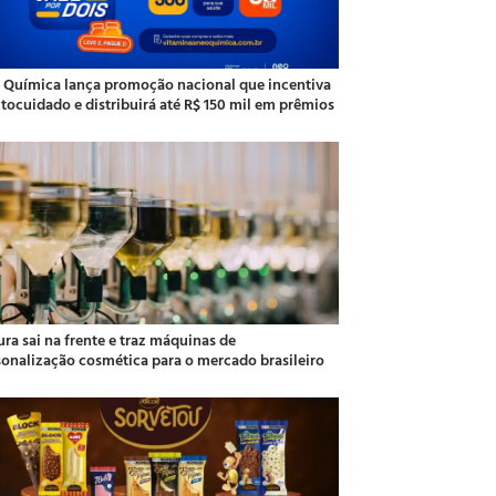
 Química lança promoção nacional que incentiva
utocuidado e distribuirá até R$ 150 mil em prêmios
ra sai na frente e traz máquinas de
sonalização cosmética para o mercado brasileiro