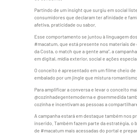
Partindo de um insight que surgiu em social list
consumidores que declaram ter afinidade e fam
afetiva, praticidade ou sabor.
Esse comportamento se juntou à linguagem dos 
#macatum, que está presente nos materiais de
da Costa, o match que a gente ama”, a campanh
em digital, mídia exterior, social e ações espec
O conceito é apresentado em um filme cheio de a
embalado por um jingle que mistura romantismo 
Para amplificar a conversa e levar o conceito ma
@cozinhadegentemoderna e @semmedida també
cozinha e incentivam as pessoas a compartilhar
A campanha estará em destaque também nos prin
inserido. Também fazem parte da estratégia, o 
de #macatum mais acessadas do portal e preparo