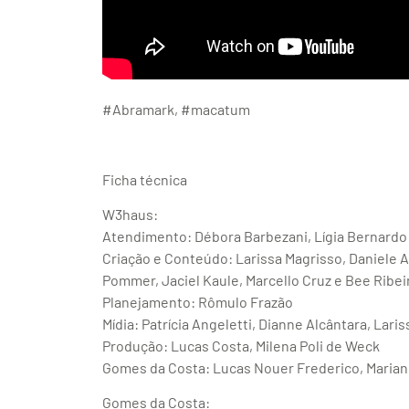
#Abramark, #macatum
Ficha técnica
W3haus:
Atendimento: Débora Barbezani, Lígia Bernardo
Criação e Conteúdo: Larissa Magrisso, Daniele 
Pommer, Jaciel Kaule, Marcello Cruz e Bee Ribei
Planejamento: Rômulo Frazão
Mídia: Patrícia Angeletti, Dianne Alcântara, Laris
Produção: Lucas Costa, Milena Poli de Weck
Gomes da Costa: Lucas Nouer Frederico, Maria
Gomes da Costa: