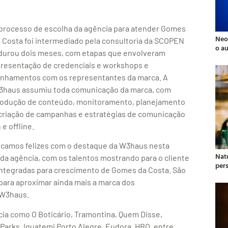
processo de escolha da agência para atender Gomes
Neo
 Costa foi intermediado pela consultoria da SCOPEN
o a
durou dois meses, com etapas que envolveram
resentação de credenciais e workshops e
inhamentos com os representantes da marca. A
haus assumiu toda comunicação da marca, com
odução de conteúdo, monitoramento, planejamento
criação de campanhas e estratégias de comunicação
 e offline.
icamos felizes com o destaque da W3haus nesta
Natu
 da agência, com os talentos mostrando para o cliente
per
 integradas para crescimento de Gomes da Costa. São
para aproximar ainda mais a marca dos
 W3haus.
cia como O Boticário, Tramontina, Quem Disse,
arks, Iguatemi Porto Alegre, Eudora, HBO, entre