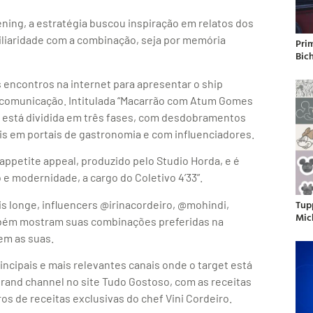
ening, a estratégia buscou inspiração em relatos dos
iliaridade com a combinação, seja por memória
Pri
Bic
encontros na internet para apresentar o ship
 comunicação. Intitulada “Macarrão com Atum Gomes
a está dividida em três fases, com desdobramentos
iais em portais de gastronomia e com influenciadores.
ppetite appeal, produzido pelo Studio Horda, e é
e modernidade, a cargo do Coletivo 4’33”.
Tup
is longe, influencers @irinacordeiro, @mohindi,
Mic
m mostram suas combinações preferidas na
em as suas.
cipais e mais relevantes canais onde o target está
brand channel no site Tudo Gostoso, com as receitas
s de receitas exclusivas do chef Vini Cordeiro.