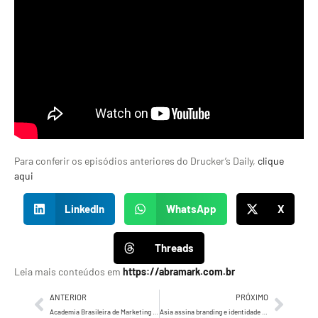
Para conferir os episódios anteriores do Drucker’s Daily,
clique
aqui
LinkedIn
WhatsApp
X
Threads
Leia mais conteúdos em
https://abramark.com.br
ANTERIOR
PRÓXIMO
Academia Brasileira de Marketing lança uma série de conversas com conteúdo inédito sobre ESG e Marketing
Asia assina branding e identidade visual do Instituto Viafoto