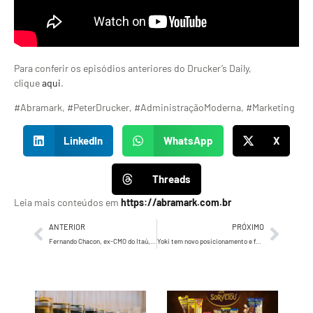
Para conferir os episódios anteriores do Drucker’s Daily,
clique
aqui
.
#Abramark, #PeterDrucker, #AdministraçãoModerna, #Marketing
LinkedIn
WhatsApp
X
Threads
Leia mais conteúdos em
https://abramark.com.br
ANTERIOR
PRÓXIMO
Fernando Chacon, ex-CMO do Itaú, conta sua história no marketing
Yoki tem novo posicionamento e foca na conexão com o consumidor