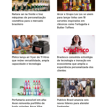
Natura sai na frente e traz
Arcor e Grupo Los Los se unem
máquinas de personalização
para lançar linha com 18
cosmética para o mercado
sorvetes inspirados em
brasileiro
clássicos como Tortuguita e
Butter Toffees
Philco lança air fryer de 11 litros
Bradesco consolida estratégia
que reúne versatilidade, ampla
de tecnologia e inovação em
capacidade e tecnologia
ecossistema que amplia a
experiência personalizada dos
clientes
Perfumaria acessível em alta:
Publicis Brasil anuncia seis
Avon reinventa portfólio de
novos líderes para atender
body splashes Aqua Vibe
Santander