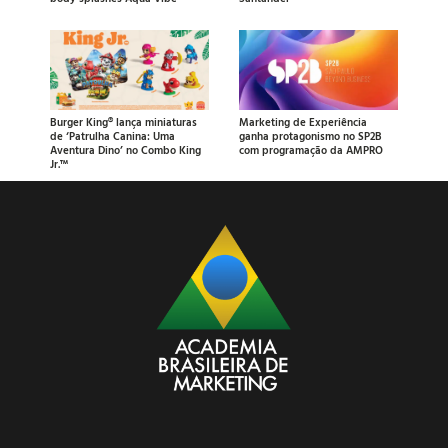
Burger King® lança miniaturas
Marketing de Experiência
de ‘Patrulha Canina: Uma
ganha protagonismo no SP2B
Aventura Dino’ no Combo King
com programação da AMPRO
Jr.™