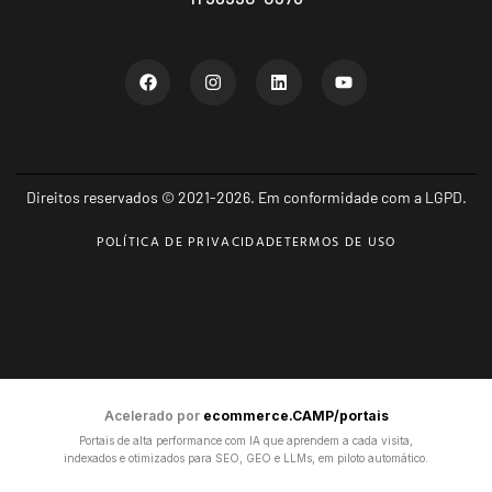
Direitos reservados © 2021-2026. Em conformidade com a LGPD.
POLÍTICA DE PRIVACIDADE
TERMOS DE USO
Acelerado por
ecommerce.CAMP/portais
Portais de alta performance com IA que aprendem a cada visita,
indexados e otimizados para SEO, GEO e LLMs, em piloto automático.