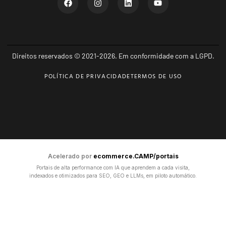
Direitos reservados © 2021-2026. Em conformidade com a LGPD.
POLÍTICA DE PRIVACIDADE
TERMOS DE USO
Acelerado por
ecommerce.CAMP/portais
Portais de alta performance com IA que aprendem a cada visita,
indexados e otimizados para SEO, GEO e LLMs, em piloto automático.