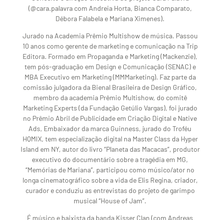
(@cara.palavra com Andreia Horta, Bianca Comparato,
Débora Falabela e Mariana Ximenes).
Jurado na Academia Prêmio Multishow de música. Passou
10 anos como gerente de marketing e comunicação na Trip
Editora. Formado em Propaganda e Marketing (Mackenzie),
tem pós-graduação em Design e Comunicação (SENAC) e
MBA Executivo em Marketing (MMMarketing). Faz parte da
comissão julgadora da Bienal Brasileira de Design Gráfico,
membro da academia Prêmio Multishow, do comitê
Marketing Experts (da Fundação Getúlio Vargas), foi jurado
no Prêmio Abril de Publicidade em Criação Digital e Native
Ads, Embaixador da marca Guinness, jurado do Troféu
HQMIX, tem especialização digital na Master Class da Hyper
Island em NY, autor do livro “Planeta das Macacas”, produtor
executivo do documentário sobre a tragédia em MG,
“Memórias de Mariana”, participou como músico/ator no
longa cinematográfico sobre a vida de Elis Regina, criador,
curador e conduziu as entrevistas do projeto de garimpo
musical “House of Jam”.
É músico e baixista da banda Kisser Clan (com Andreas