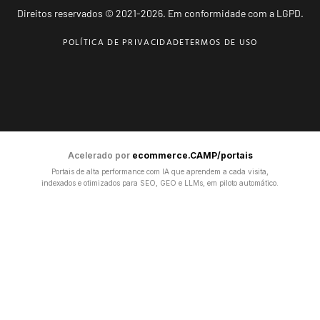
Direitos reservados © 2021-2026. Em conformidade com a LGPD.
POLÍTICA DE PRIVACIDADE
TERMOS DE USO
Acelerado por
ecommerce.CAMP/portais
Portais de alta performance com IA que aprendem a cada visita,
indexados e otimizados para SEO, GEO e LLMs, em piloto automático.