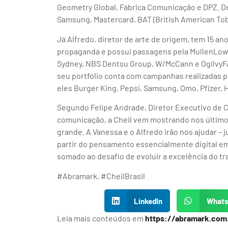
Geometry Global, Fábrica Comunicação e DPZ. De
Samsung, Mastercard, BAT (British American Tob
Já Alfredo, diretor de arte de origem, tem 15 a
propaganda e possui passagens pela MullenLowe
Sydney, NBS Dentsu Group, W/McCann e OgilvyFAV
seu portfólio conta com campanhas realizadas p
eles Burger King, Pepsi, Samsung, Omo, Pfizer, 
Segundo Felipe Andrade, Diretor Executivo de C
comunicação, a Cheil vem mostrando nos último
grande. A Vanessa e o Alfredo irão nos ajudar – 
partir do pensamento essencialmente digital 
somado ao desafio de evoluir a excelência do tra
#Abramark, #CheilBrasil
LinkedIn
What
Leia mais conteúdos em
https://abramark.com