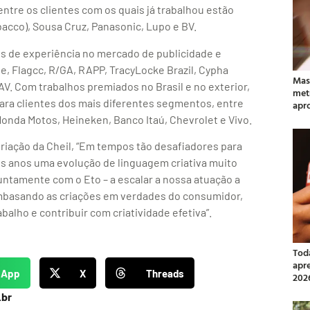
ntre os clientes com os quais já trabalhou estão
acco), Sousa Cruz, Panasonic, Lupo e BV.
nos de experiência no mercado de publicidade e
, Flagcc, R/GA, RAPP, TracyLocke Brazil, Cypha
Mas
. Com trabalhos premiados no Brasil e no exterior,
met
ara clientes dos mais diferentes segmentos, entre
apr
Honda Motos, Heineken, Banco Itaú, Chevrolet e Vivo.
riação da Cheil, “Em tempos tão desafiadores para
s anos uma evolução de linguagem criativa muito
juntamente com o Eto – a escalar a nossa atuação a
embasando as criações em verdades do consumidor,
balho e contribuir com criatividade efetiva”.
Tod
apr
sApp
X
Threads
202
.br