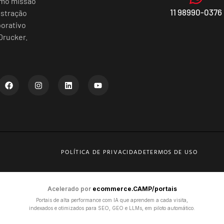
omo missão
11 98990-0376
istração
porativo
Drucker.
POLÍTICA DE PRIVACIDADE
TERMOS DE USO
Acelerado por
ecommerce.CAMP/portais
Portais de alta performance com IA que aprendem a cada visita,
indexados e otimizados para SEO, GEO e LLMs, em piloto automático.