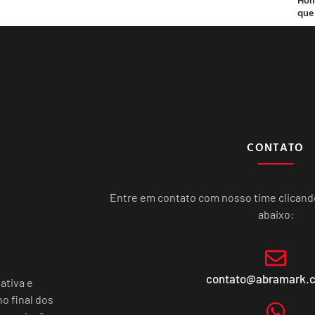
que
CONTATO
Entre em contato com nosso time clican
abaixo:
contato@abramark.
ativa e
o final dos