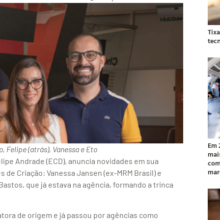
Tix
tec
Em 
, Felipe (atrás), Vanessa e Eto
mai
 Felipe Andrade (ECD), anuncia novidades em sua
com
mar
s de Criação: Vanessa Jansen (ex-MRM Brasil) e
Bastos, que já estava na agência, formando a trinca
tora de origem e já passou por agências como