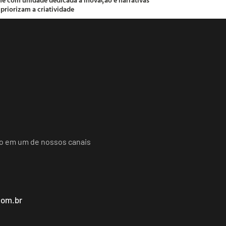
 priorizam a criatividade
do em um de nossos canais
com.br