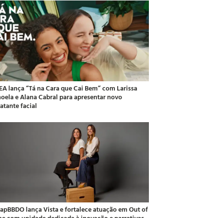
EA lança “Tá na Cara que Cai Bem” com Larissa
oela e Alana Cabral para apresentar novo
atante facial
apBBDO lança Vista e fortalece atuação em Out of
e com unidade dedicada à inovação e narrativas