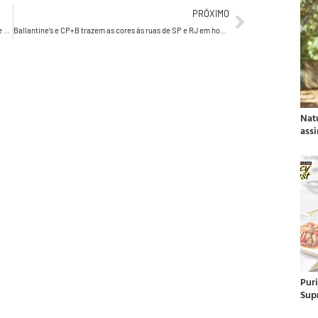
PRÓXIMO
Fernando Campos, premiado redator, fala sobre marketing e comportamento
Ballantine’s e CP+B trazem as cores às ruas de SP e RJ em homenagem aos blocos de carnaval
Nat
ass
Pur
Sup