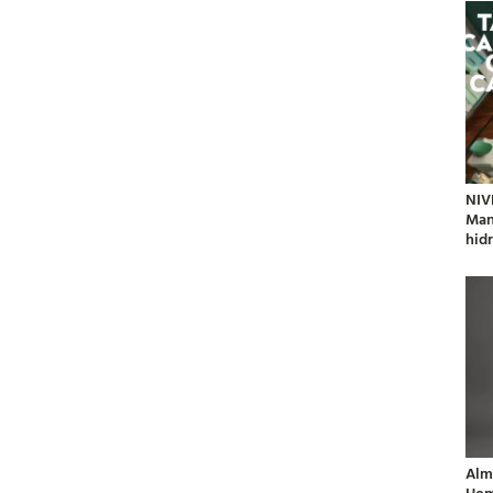
NIV
Man
hidr
Alm
Hom