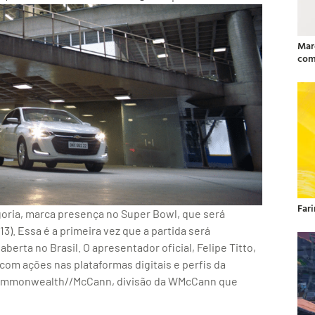
Mar
com
Far
goria, marca presença no Super Bowl, que será
). Essa é a primeira vez que a partida será
berta no Brasil. O apresentador oficial, Felipe Titto,
om ações nas plataformas digitais e perfis da
 Commonwealth//McCann, divisão da WMcCann que