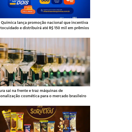
 Química lança promoção nacional que incentiva
utocuidado e distribuirá até R$ 150 mil em prêmios
ra sai na frente e traz máquinas de
sonalização cosmética para o mercado brasileiro