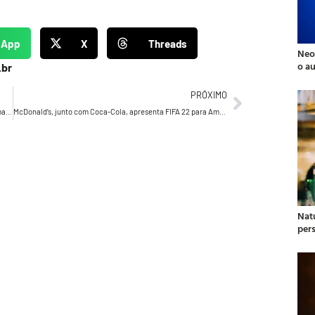
sApp
X
Threads
Neo
o a
.br
PRÓXIMO
Guilherme Jahara, um dos criativos mais premiados da última década, fala sobre mercado atual
McDonald’s, junto com Coca-Cola, apresenta FIFA 22 para América Latina
Natu
per