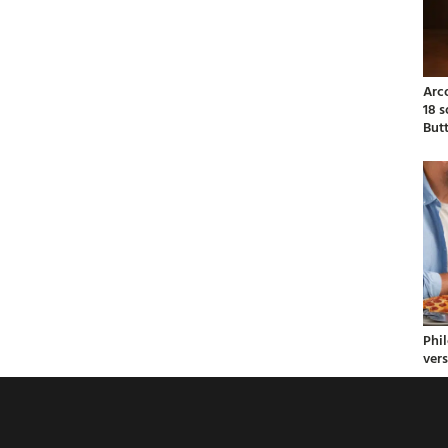
Arc
18 
But
Phil
ver