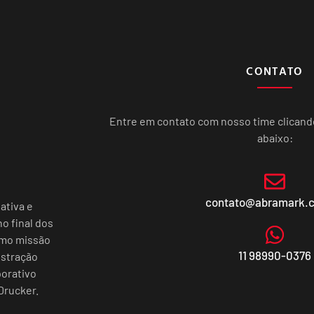
CONTATO
Entre em contato com nosso time clican
abaixo:
contato@abramark.
ativa e
o final dos
omo missão
11 98990-0376
istração
porativo
Drucker.