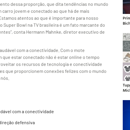
vento dessa proporção, que dita tendências no mundo
um carro jovem e conectado ao que há de mais
Pri
. Estamos atentos ao que é importante para nosso
Bic
do Super Bowl na TV brasileira é um fato marcante do
entes”, conta Hermann Mahnke, diretor executivo de
saudável com a conectividade. Com o mote
ue estar conectado não é estar online o tempo
proveitar os recursos de tecnologia e conectividade
ares que proporcionem conexões felizes com o mundo
 nós.
Tup
Mic
udável com a conectividade
direção defensiva