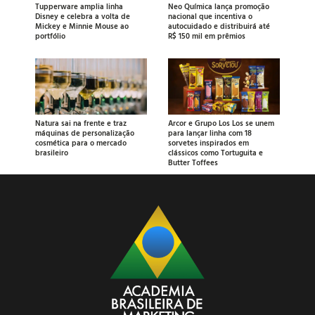
Tupperware amplia linha
Neo Química lança promoção
Disney e celebra a volta de
nacional que incentiva o
Mickey e Minnie Mouse ao
autocuidado e distribuirá até
portfólio
R$ 150 mil em prêmios
Natura sai na frente e traz
Arcor e Grupo Los Los se unem
máquinas de personalização
para lançar linha com 18
cosmética para o mercado
sorvetes inspirados em
brasileiro
clássicos como Tortuguita e
Butter Toffees