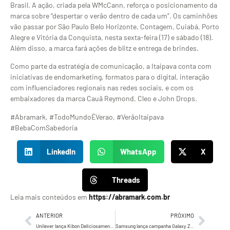
Brasil. A ação, criada pela WMcCann, reforça o posicionamento da
marca sobre “despertar o verão dentro de cada um”. Os caminhões
vão passar por São Paulo Belo Horizonte, Contagem, Cuiabá, Porto
Alegre e Vitória da Conquista, nesta sexta-feira (17) e sábado (18).
Além disso, a marca fará ações de blitz e entrega de brindes.
Como parte da estratégia de comunicação, a Itaipava conta com
iniciativas de endomarketing, formatos para o digital, interação
com influenciadores regionais nas redes sociais, e com os
embaixadores da marca Cauã Reymond, Cleo e John Drops.
#Abramark, #TodoMundoÉVerao, #VerãoItaipava
#BebaComSabedoria
LinkedIn
WhatsApp
X
Threads
Leia mais conteúdos em
https://abramark.com.br
ANTERIOR
PRÓXIMO
Unilever lança Kibon Deliciosamente Vegano
Samsung lança campanha Galaxy Z em cena da novela “Um Lugar ao Sol”