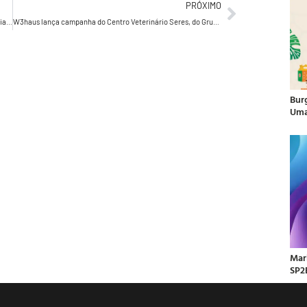
PRÓXIMO
Pedro Waengertner levou o marketing para um outro nível aliando criatividade e tecnologia
W3haus lança campanha do Centro Veterinário Seres, do Grupo Petz
Bur
Uma
Mar
SP2