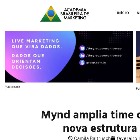
INÍCIO
A
Publicidade
Pu
Mynd amplia time 
nova estrutura
Camila Baltrusch
fevereiro 