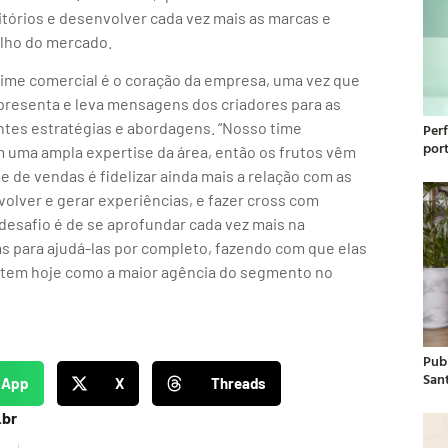
itórios e desenvolver cada vez mais as marcas e
alho do mercado.
time comercial é o coração da empresa, uma vez que
apresenta e leva mensagens dos criadores para as
ntes estratégias e abordagens. “Nosso time
Per
por
m uma ampla expertise da área, então os frutos vêm
e de vendas é fidelizar ainda mais a relação com as
olver e gerar experiências, e fazer cross com
 desafio é de se aprofundar cada vez mais na
s para ajudá-las por completo, fazendo com que elas
 tem hoje como a maior agência do segmento no
Publ
San
sApp
X
Threads
.br