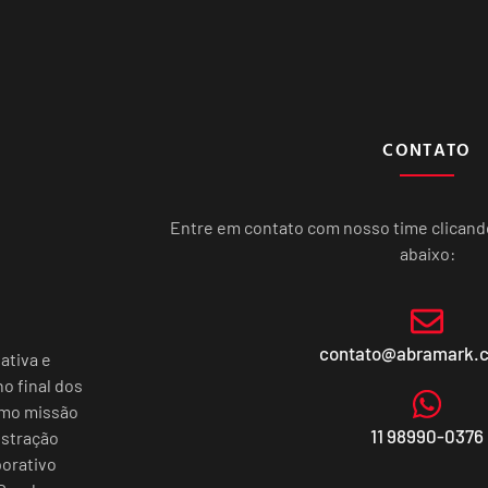
CONTATO
Entre em contato com nosso time clican
abaixo:
contato@abramark.
ativa e
o final dos
omo missão
11 98990-0376
istração
porativo