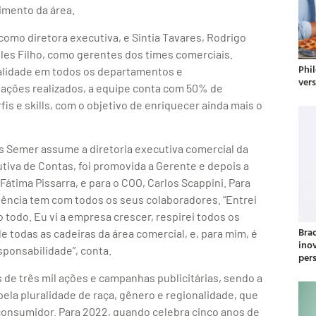
imento da área.
como diretora executiva, e Sintia Tavares, Rodrigo
les Filho, como gerentes dos times comerciais.
Phil
uralidade em todos os departamentos e
ver
ações realizados, a equipe conta com 50% de
is e skills, com o objetivo de enriquecer ainda mais o
s Semer assume a diretoria executiva comercial da
tiva de Contas, foi promovida a Gerente e depois a
Fátima Pissarra, e para o COO, Carlos Scappini. Para
gência tem com todos os seus colaboradores. “Entrei
todo. Eu vi a empresa crescer, respirei todos os
Bra
le todas as cadeiras da área comercial, e, para mim, é
ino
sponsabilidade”, conta.
per
 de três mil ações e campanhas publicitárias, sendo a
ela pluralidade de raça, gênero e regionalidade, que
consumidor. Para 2022, quando celebra cinco anos de