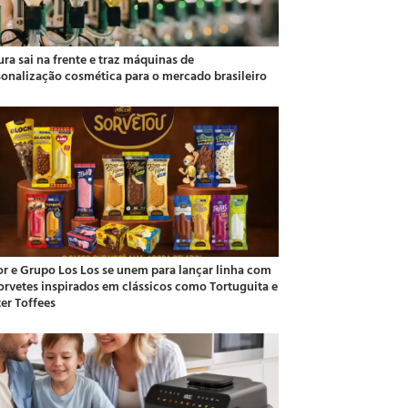
ra sai na frente e traz máquinas de
sonalização cosmética para o mercado brasileiro
or e Grupo Los Los se unem para lançar linha com
sorvetes inspirados em clássicos como Tortuguita e
ter Toffees