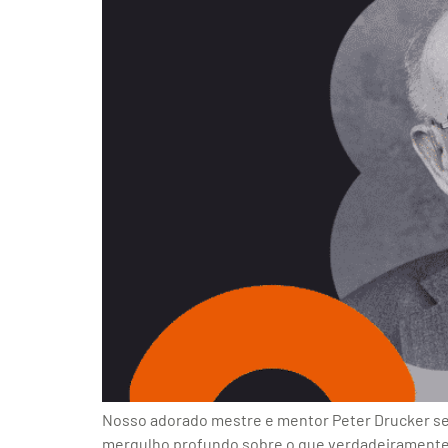
Nosso adorado mestre e mentor Peter Drucker se
mergulho profundo sobre o que verdadeiramente é 