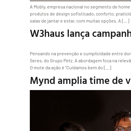
A Mobly, empresa nacional no segmento de home &
produtos de design sofisticado, conforto, praticid
salas de jantar e estar, com muitas opções. A […]
W3haus lança campanha
Pensando na prevenção e cumplicidade entre don
Seres, do Grupo Petz. A abordagem foca na relev
O mote da ação é “Cuidamos bem do […]
Mynd amplia time de ve