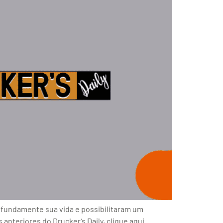
fundamente sua vida e possibilitaram um
nteriores do Drucker’s Daily, clique aqui.