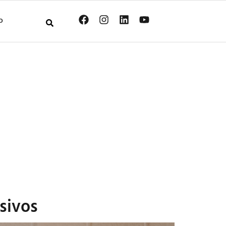
O
sivos