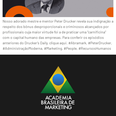
Nosso adorado mestre e mentor Peter Drucker revela sua indignação a
respeito dos bônus desproporcionais e criminosos alcançados por
profissionais cuja maior virtude foi a de praticar uma “carnificina”
com o capital humano das empresas. Para conferir os episódios
anteriores do Drucker’s Daily, clique aqui. #Abramark, #PeterDrucker,
#AdministraçãoModerna, #Marketing, #People, #RecursosHumanos