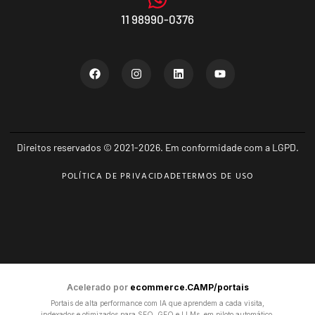
11 98990-0376
Direitos reservados © 2021-2026. Em conformidade com a LGPD.
POLÍTICA DE PRIVACIDADE
TERMOS DE USO
Acelerado por
ecommerce.CAMP/portais
Portais de alta performance com IA que aprendem a cada visita,
indexados e otimizados para SEO, GEO e LLMs, em piloto automático.