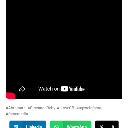
#Abramark, #GiovannaBaby, #ILoveGB, #agenciafama,
#famamedia
LinkedIn
WhatsApp
X