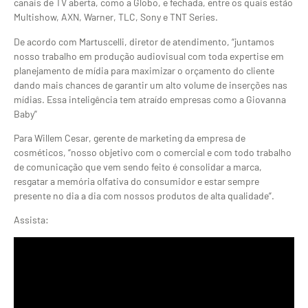
canais de TV aberta, como a Globo, e fechada, entre os quais estão
Multishow, AXN, Warner, TLC, Sony e TNT Series.
De acordo com Martuscelli, diretor de atendimento, “juntamos
nosso trabalho em produção audiovisual com toda expertise em
planejamento de mídia para maximizar o orçamento do cliente
dando mais chances de garantir um alto volume de inserções nas
mídias. Essa inteligência tem atraído empresas como a Giovanna
Baby”
Para Willem Cesar, gerente de marketing da empresa de
cosméticos, “nosso objetivo com o comercial e com todo trabalho
de comunicação que vem sendo feito é consolidar a marca,
resgatar a memória olfativa do consumidor e estar sempre
presente no dia a dia com nossos produtos de alta qualidade”.
Assista: