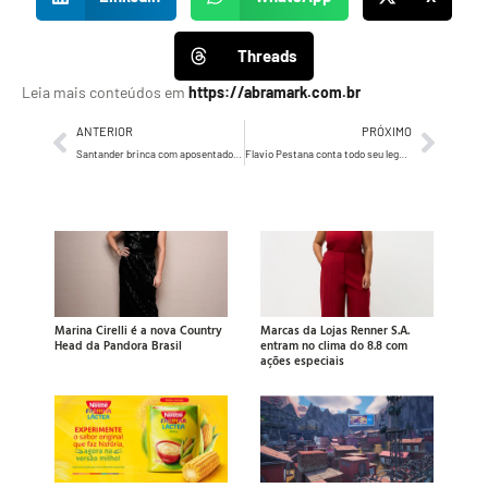
Threads
Leia mais conteúdos em
https://abramark.com.br
ANTERIOR
PRÓXIMO
Santander brinca com aposentadoria de Serginho Groisman e Ana Maria Braga em nova campanha de crédito consignado
Flavio Pestana conta todo seu legado em grandes veículos
Marina Cirelli é a nova Country
Marcas da Lojas Renner S.A.
Head da Pandora Brasil
entram no clima do 8.8 com
ações especiais