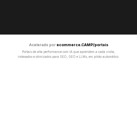
Acelerado por
ecommerce.CAMP/portais
Portais de alta performance com IA que aprendem a cada visita,
indexados e otimizados para SEO, GEO e LLMs, em piloto automático.