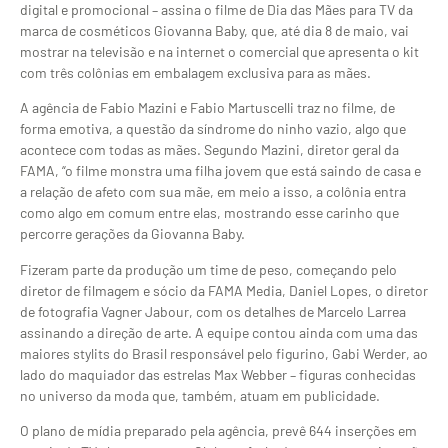
digital e promocional – assina o filme de Dia das Mães para TV da
marca de cosméticos Giovanna Baby, que, até dia 8 de maio, vai
mostrar na televisão e na internet o comercial que apresenta o kit
com três colônias em embalagem exclusiva para as mães.
A agência de Fabio Mazini e Fabio Martuscelli traz no filme, de
forma emotiva, a questão da síndrome do ninho vazio, algo que
acontece com todas as mães. Segundo Mazini, diretor geral da
FAMA, “o filme monstra uma filha jovem que está saindo de casa e
a relação de afeto com sua mãe, em meio a isso, a colônia entra
como algo em comum entre elas, mostrando esse carinho que
percorre gerações da Giovanna Baby.
Fizeram parte da produção um time de peso, começando pelo
diretor de filmagem e sócio da FAMA Media, Daniel Lopes, o diretor
de fotografia Vagner Jabour, com os detalhes de Marcelo Larrea
assinando a direção de arte. A equipe contou ainda com uma das
maiores stylits do Brasil responsável pelo figurino, Gabi Werder, ao
lado do maquiador das estrelas Max Webber – figuras conhecidas
no universo da moda que, também, atuam em publicidade.
O plano de mídia preparado pela agência, prevê 644 inserções em