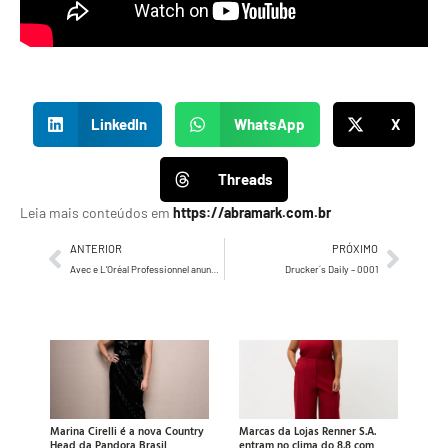
LinkedIn
WhatsApp
X
Threads
Leia mais conteúdos em
https://abramark.com.br
ANTERIOR
PRÓXIMO
Avec e L’Oréal Professionnel anunciam resultados de parceria estratégica
Drucker´s Daily – 0001
Marina Cirelli é a nova Country
Marcas da Lojas Renner S.A.
Head da Pandora Brasil
entram no clima do 8.8 com