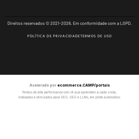
Direitos reservados © 2021-2026. Em conformidade com a LGPD.
POLÍTICA DE PRIVACIDADE
TERMOS DE USO
Acelerado por
ecommerce.CAMP/portais
Portais de alta performance com IA que aprendem a cada visita,
indexados e otimizados para SEO, GEO e LLMs, em piloto automático.