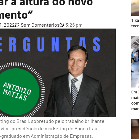
ar à altura do novo
ento”
Tix
1, 2022
Sem Comentários
3:26 pm
tec
Em 
mai
com
mar
ng do Brasil, sobretudo pelo trabalho brilhante
vice-presidência de marketing do Banco Itaú,
-graduado em Administração de Empresas.