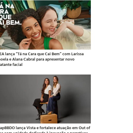
EA lança “Tá na Cara que Cai Bem” com Larissa
oela e Alana Cabral para apresentar novo
atante facial
apBBDO lança Vista e fortalece atuação em Out of
e com unidade dedicada à inovação e narrativas