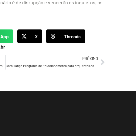
nário é de disrupção e vencerão os inquietos, os
sApp
X
Threads
.br
PRÓXIMO
Mercado Livre apresenta Marcos Mion como embaixador da marca
Coral lança Programa de Relacionamento para arquitetos com novo conceito