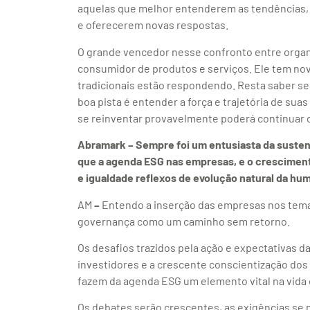
aquelas que melhor entenderem as tendências, 
e oferecerem novas respostas.
O grande vencedor nesse confronto entre organi
consumidor de produtos e serviços. Ele tem no
tradicionais estão respondendo. Resta saber s
boa pista é entender a força e trajetória de s
se reinventar provavelmente poderá continuar c
Abramark – Sempre foi um entusiasta da sustent
que a agenda ESG nas empresas, e o cresciment
e igualdade reflexos de evolução natural da h
AM
–
Entendo a inserção das empresas nos temas
governança como um caminho sem retorno.
Os desafios trazidos pela ação e expectativas
investidores e a crescente conscientização d
fazem da agenda ESG um elemento vital na vida 
Os debates serão crescentes, as exigências se 