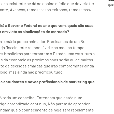
e o existente se dá no ensino médio que deveria ter
que
zante. Avanços, temos; casos exitosos, temos; mas,
á a Governo Federal no ano que vem, quais são suas
o em vista as sinalizações de mercado?
um cenário pouco animador. Precisamos de um Brasil
 seja fiscalmente responsável e ao mesmo tempo
as brasileiras para tornarem o Estado uma estrutura a
tes da economia os próximos anos serão ou de muitos
ento de decisões amargas que irão comprometer ainda
oso, mas ainda não precificou tudo.
s estudantes e novos profissionais de marketing que
só teria um conselho. Entendam que estão num
ige aprendizado contínuo. Não parem de aprender.
tendam que o conhecimento de hoje será rapidamente