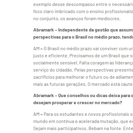
exemplo desse descompasso entre o necessário 
foco claro imbricado com o ensino profissionali
no conjunto, os avanços foram medíocres.
Abramark – Independente da gestão que assumir
perspectivas para o Brasil no médio prazo, tend
AM
–
O Brasil no médio prazo vai conviver com 
justo e eficiente. Precisamos de um Brasil que
socialmente sensível. Falta coragem às lideranç
serviço do cidadão. Pelas perspectivas presen
sacrifícios para melhorar o futuro ou de adiam
mais as futuras gerações. O mercado está cautel
Abramark – Que conselhos ou dicas deixa para o
desejam prosperar e crescer no mercado?
AM
–
Para os estudantes e novos profissionais 
mundo em contínua e acelerada mutação, que ex
Sejam mais participativos. Bebam na fonte. En