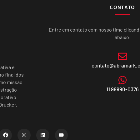
CONTATO
Entre em contato com nosso time clican
abaixo:
contato@abramark.
ativa e
o final dos
omo missão
11 98990-0376
istração
porativo
Drucker.