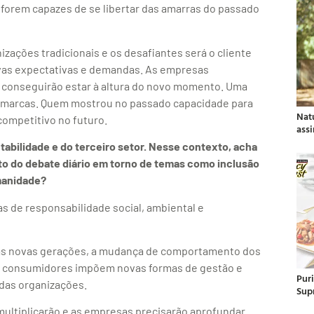
forem capazes de se libertar das amarras do passado
zações tradicionais e os desafiantes será o cliente
vas expectativas e demandas. As empresas
e conseguirão estar à altura do novo momento. Uma
uas marcas. Quem mostrou no passado capacidade para
Nat
ompetitivo no futuro.
ass
abilidade e do terceiro setor. Nesse contexto, acha
o do debate diário em torno de temas como inclusão
umanidade?
 de responsabilidade social, ambiental e
 das novas gerações, a mudança de comportamento dos
os consumidores impõem novas formas de gestão e
Pur
das organizações.
Sup
multiplicarão e as empresas precisarão aprofundar