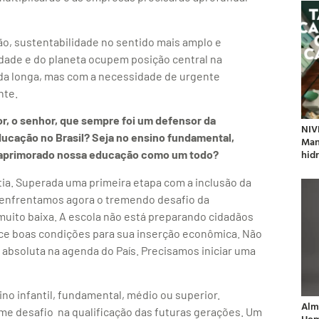
o, sustentabilidade no sentido mais amplo e
ade e do planeta ocupem posição central na
a longa, mas com a necessidade de urgente
nte.
or, o senhor, que sempre foi um defensor da
NIV
ducação no Brasil? Seja no ensino fundamental,
Man
hidr
e aprimorado nossa educação como um todo?
ia. Superada uma primeira etapa com a inclusão da
, enfrentamos agora o tremendo desafio da
muito baixa. A escola não está preparando cidadãos
ce boas condições para sua inserção econômica. Não
 absoluta na agenda do País. Precisamos iniciar uma
no infantil, fundamental, médio ou superior.
Alm
me desafio na qualificação das futuras gerações. Um
Hom