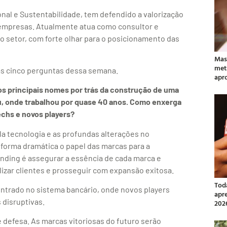
nal e Sustentabilidade, tem defendido a valorização
empresas. Atualmente atua como consultor e
o setor, com forte olhar para o posicionamento das
Mas
met
as cinco perguntas dessa semana.
apr
s principais nomes por trás da construção de uma
aú, onde trabalhou por quase 40 anos. Como enxerga
echs e novos players?
 tecnologia e as profundas alterações no
orma dramática o papel das marcas para a
nding é assegurar a essência de cada marca e
lizar clientes e prosseguir com expansão exitosa.
Tod
ntrado no sistema bancário, onde novos players
apr
 disruptivas.
202
defesa. As marcas vitoriosas do futuro serão