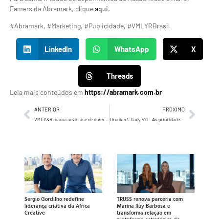
Famers da Abramark, clique
aqui.
#Abramark, #Marketing, #Publicidade, #VMLYRBrasil
LinkedIn
WhatsApp
X
Threads
Leia mais conteúdos em
https://abramark.com.br
ANTERIOR
PRÓXIMO
VMLY&R marca nova fase de diversidade e equidade com Festival Diversa
Drucker’s Daily 421 – As prioridades precisam ser revisadas sempre
Sergio Gordilho redefine
TRUSS renova parceria com
liderança criativa da Africa
Marina Ruy Barbosa e
Creative
transforma relação em