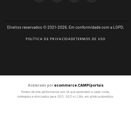
Direitos reservados © 2021-2026. Em conformidade com a LGPD.
POLÍTICA DE PRIVACIDADE
TERMOS DE USO
Acelerado por
ecommerce.CAMP/portais
Portais de alta performance com IA que aprendem a cada visita,
indexados e otimizados para SEO, GEO e LLMs, em piloto automático.