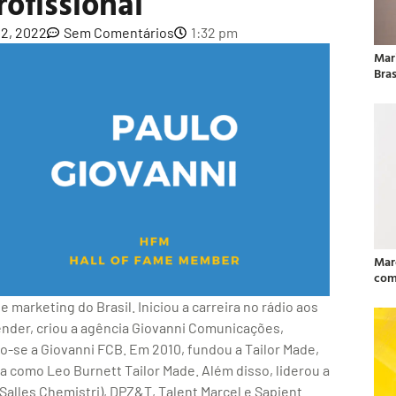
ofissional
22, 2022
Sem Comentários
1:32 pm
Mar
Bras
Mar
com
 marketing do Brasil. Iniciou a carreira no rádio aos
nder, criou a agência Giovanni Comunicações,
o-se a Giovanni FCB. Em 2010, fundou a Tailor Made,
da como Leo Burnett Tailor Made. Além disso, liderou a
s Salles Chemistri), DPZ&T, Talent Marcel e Sapient