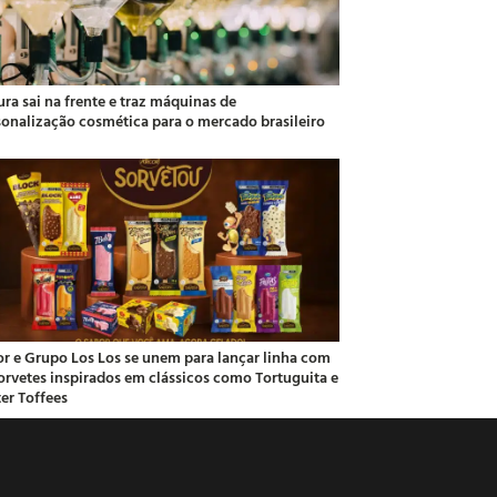
ra sai na frente e traz máquinas de
sonalização cosmética para o mercado brasileiro
or e Grupo Los Los se unem para lançar linha com
sorvetes inspirados em clássicos como Tortuguita e
ter Toffees