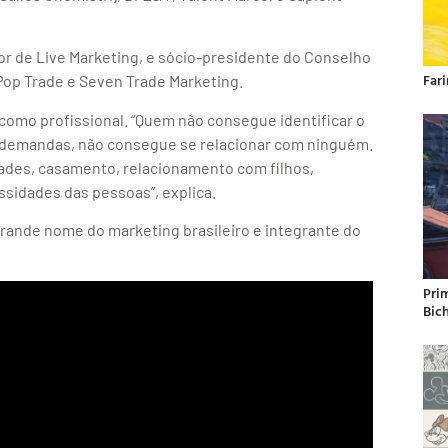
tor de Live Marketing, e sócio-presidente do Conselho
Far
op Trade e Seven Trade Marketing.
 como profissional. “Quem não consegue identificar o
s demandas, não consegue se relacionar com ninguém.
zades, casamento, relacionamento com filhos,
sidades das pessoas”, explica.
grande nome do marketing brasileiro e integrante do
Pri
Bic