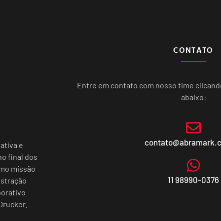
CONTATO
Entre em contato com nosso time clican
abaixo:
contato@abramark.
ativa e
o final dos
omo missão
11 98990-0376
istração
porativo
Drucker.