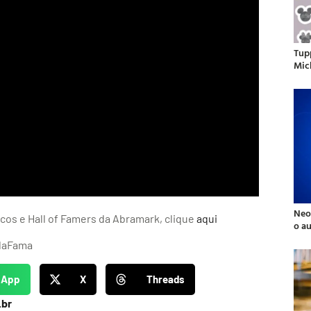
Tup
Mic
Neo
os e Hall of Famers da Abramark, clique
aqui
o a
ldaFama
sApp
X
Threads
.br