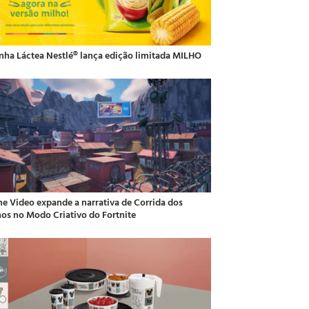
inha Láctea Nestlé® lança edição limitada MILHO
me Video expande a narrativa de Corrida dos
hos no Modo Criativo do Fortnite