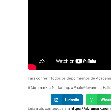
Para conferir todos os depoimentos de Acadêmic
#Abramark, #Marketing, #PauloGiovanni, #Hal
LinkedIn
What
Leia mais conteúdos em
https://abramark.com