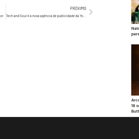
PRÓXIMO
bor
Tech and Soul é a nova agência de publicidade da Youse
Natu
per
Arc
18 
But