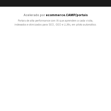
Acelerado por
ecommerce.CAMP/portais
Portais de alta performance com IA que aprendem a cada visita,
indexados e otimizados para SEO, GEO e LLMs, em piloto automático.