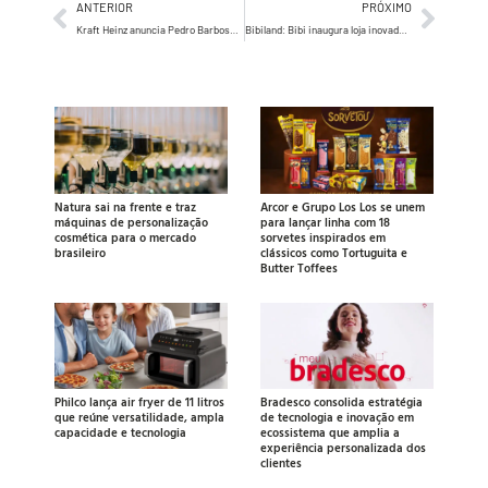
ANTERIOR
PRÓXIMO
Kraft Heinz anuncia Pedro Barbosa como CSO
Bibiland: Bibi inaugura loja inovadora para fortalecer a conexão entre pais e filhos, e gerar boas lembranças
Natura sai na frente e traz
Arcor e Grupo Los Los se unem
máquinas de personalização
para lançar linha com 18
cosmética para o mercado
sorvetes inspirados em
brasileiro
clássicos como Tortuguita e
Butter Toffees
Philco lança air fryer de 11 litros
Bradesco consolida estratégia
que reúne versatilidade, ampla
de tecnologia e inovação em
capacidade e tecnologia
ecossistema que amplia a
experiência personalizada dos
clientes