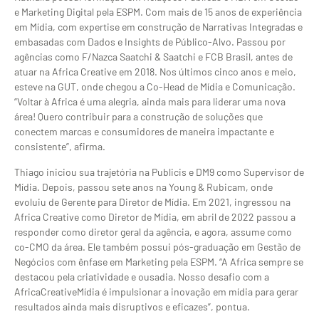
e Marketing Digital pela ESPM. Com mais de 15 anos de experiência
em Mídia, com expertise em construção de Narrativas Integradas e
embasadas com Dados e Insights de Público-Alvo. Passou por
agências como F/Nazca Saatchi & Saatchi e FCB Brasil, antes de
atuar na Africa Creative em 2018. Nos últimos cinco anos e meio,
esteve na GUT, onde chegou a Co-Head de Mídia e Comunicação.
“Voltar à Africa é uma alegria, ainda mais para liderar uma nova
área! Quero contribuir para a construção de soluções que
conectem marcas e consumidores de maneira impactante e
consistente”, afirma.
Thiago iniciou sua trajetória na Publicis e DM9 como Supervisor de
Mídia. Depois, passou sete anos na Young & Rubicam, onde
evoluiu de Gerente para Diretor de Mídia. Em 2021, ingressou na
Africa Creative como Diretor de Mídia, em abril de 2022 passou a
responder como diretor geral da agência, e agora, assume como
co-CMO da área. Ele também possui pós-graduação em Gestão de
Negócios com ênfase em Marketing pela ESPM. “A Africa sempre se
destacou pela criatividade e ousadia. Nosso desafio com a
AfricaCreativeMídia é impulsionar a inovação em mídia para gerar
resultados ainda mais disruptivos e eficazes”, pontua.