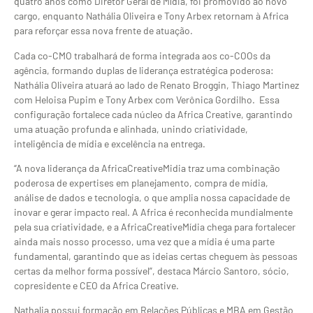
quatro anos como Diretor Geral de Mídia, foi promovido ao novo
cargo, enquanto Nathália Oliveira e Tony Arbex retornam à Africa
para reforçar essa nova frente de atuação.
Cada co-CMO trabalhará de forma integrada aos co-COOs da
agência, formando duplas de liderança estratégica poderosa:
Nathália Oliveira atuará ao lado de Renato Broggin, Thiago Martinez
com Heloisa Pupim e Tony Arbex com Verônica Gordilho. Essa
configuração fortalece cada núcleo da Africa Creative, garantindo
uma atuação profunda e alinhada, unindo criatividade,
inteligência de mídia e excelência na entrega.
“A nova liderança da AfricaCreativeMidia traz uma combinação
poderosa de expertises em planejamento, compra de mídia,
análise de dados e tecnologia, o que amplia nossa capacidade de
inovar e gerar impacto real. A Africa é reconhecida mundialmente
pela sua criatividade, e a AfricaCreativeMídia chega para fortalecer
ainda mais nosso processo, uma vez que a mídia é uma parte
fundamental, garantindo que as ideias certas cheguem às pessoas
certas da melhor forma possível”, destaca Márcio Santoro, sócio,
copresidente e CEO da Africa Creative.
Nathalia possui formação em Relações Públicas e MBA em Gestão